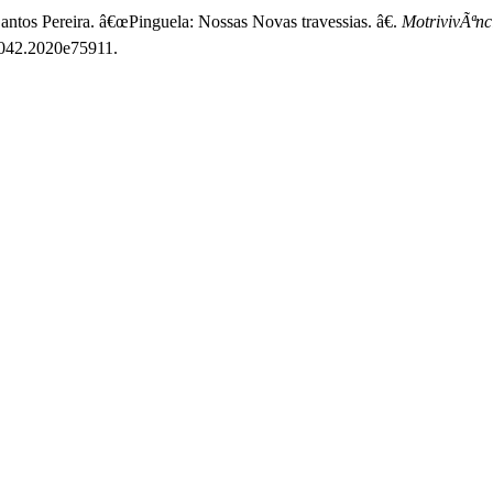
ntos Pereira. â€œPinguela: Nossas Novas travessias. â€.
MotrivivÃªnc
-8042.2020e75911.