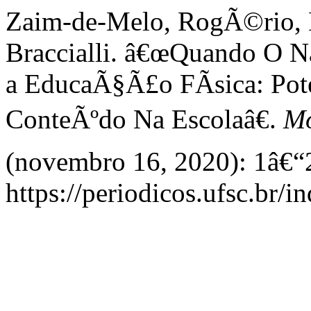
Zaim-de-Melo, RogÃ©rio, L
Braccialli. â€œQuando O N
a EducaÃ§Ã£o FÃ­sica: Po
ConteÃºdo Na Escolaâ€.
Mo
(novembro 16, 2020): 1â€“2
https://periodicos.ufsc.br/