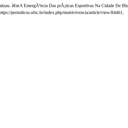
 Quitzau. â€œA EmergÃªncia Das prÃ¡ticas Esportivas Na Cidade De B
ttps://periodicos.ufsc.br/index.php/motrivivencia/article/view/84461.