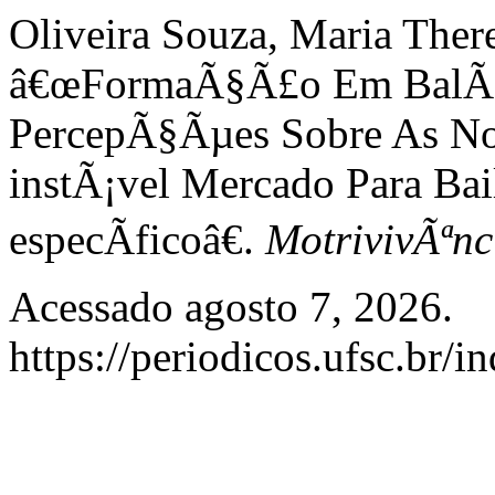
Oliveira Souza, Maria The
â€œFormaÃ§Ã£o Em BalÃ© 
PercepÃ§Ãµes Sobre As No
instÃ¡vel Mercado Para Bai
especÃ­ficoâ€.
MotrivivÃªnc
Acessado agosto 7, 2026.
https://periodicos.ufsc.br/