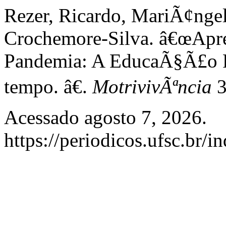
Rezer, Ricardo, MariÃ¢ngel
Crochemore-Silva. â€œApr
Pandemia: A EducaÃ§Ã£o F
tempo. â€.
MotrivivÃªncia
3
Acessado agosto 7, 2026.
https://periodicos.ufsc.br/