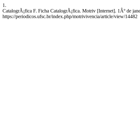
1.
CatalogrÃ¡fica F. Ficha CatalogrÃ¡fica. Motriv [Internet]. 1Âº de ja
https://periodicos.ufsc.br/index.php/motrivivencia/article/view/14482