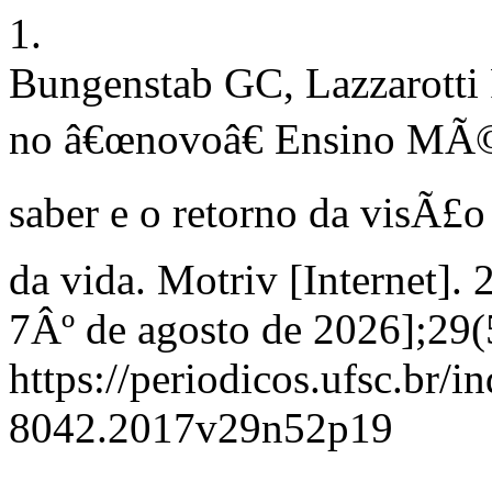
1.
Bungenstab GC, Lazzarotti
no â€œnovoâ€ Ensino MÃ©
saber e o retorno da visÃ£o
da vida. Motriv [Internet].
7Âº de agosto de 2026];29(
https://periodicos.ufsc.br/
8042.2017v29n52p19