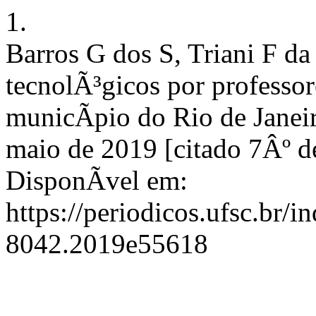
1.
Barros G dos S, Triani F da
tecnolÃ³gicos por professo
municÃ­pio do Rio de Janeir
maio de 2019 [citado 7Âº d
DisponÃ­vel em:
https://periodicos.ufsc.br/
8042.2019e55618