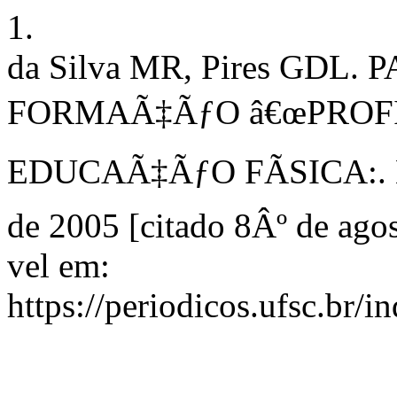
1.
da Silva MR, Pires GDL
FORMAÃ‡ÃƒO â€œPROFI
EDUCAÃ‡ÃƒO FÃSICA:. Mot
de 2005 [citado 8Âº de ago
vel em:
https://periodicos.ufsc.br/