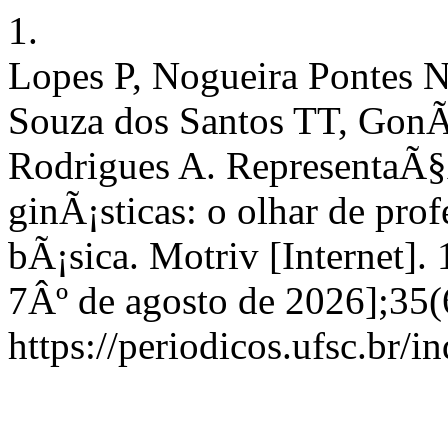
1.
Lopes P, Nogueira Pontes N
Souza dos Santos TT, GonÃ
Rodrigues A. RepresentaÃ§Ã
ginÃ¡sticas: o olhar de pr
bÃ¡sica. Motriv [Internet].
7Âº de agosto de 2026];35(
https://periodicos.ufsc.br/