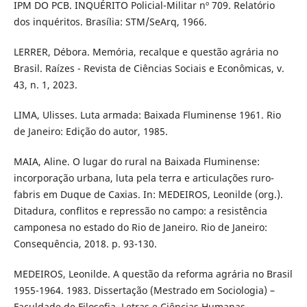
IPM DO PCB. INQUÉRITO Policial-Militar nº 709. Relatório
dos inquéritos. Brasília: STM/SeArq, 1966.
LERRER, Débora. Memória, recalque e questão agrária no
Brasil. Raízes - Revista de Ciências Sociais e Econômicas, v.
43, n. 1, 2023.
LIMA, Ulisses. Luta armada: Baixada Fluminense 1961. Rio
de Janeiro: Edição do autor, 1985.
MAIA, Aline. O lugar do rural na Baixada Fluminense:
incorporação urbana, luta pela terra e articulações ruro-
fabris em Duque de Caxias. In: MEDEIROS, Leonilde (org.).
Ditadura, conflitos e repressão no campo: a resistência
camponesa no estado do Rio de Janeiro. Rio de Janeiro:
Consequência, 2018. p. 93-130.
MEDEIROS, Leonilde. A questão da reforma agrária no Brasil
1955-1964. 1983. Dissertação (Mestrado em Sociologia) –
Faculdade de Filosofia, Letras e Ciências Humanas,