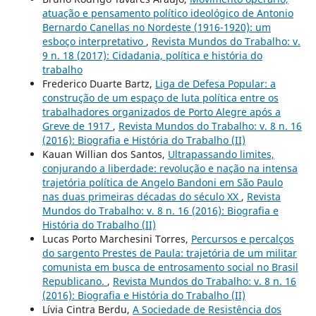
atuação e pensamento político ideológico de Antonio
Bernardo Canellas no Nordeste (1916-1920): um
esboço interpretativo
,
Revista Mundos do Trabalho: v.
9 n. 18 (2017): Cidadania, política e história do
trabalho
Frederico Duarte Bartz,
Liga de Defesa Popular: a
construção de um espaço de luta política entre os
trabalhadores organizados de Porto Alegre após a
Greve de 1917
,
Revista Mundos do Trabalho: v. 8 n. 16
(2016): Biografia e História do Trabalho (II)
Kauan Willian dos Santos,
Ultrapassando limites,
conjurando a liberdade: revolução e nação na intensa
trajetória política de Angelo Bandoni em São Paulo
nas duas primeiras décadas do século XX
,
Revista
Mundos do Trabalho: v. 8 n. 16 (2016): Biografia e
História do Trabalho (II)
Lucas Porto Marchesini Torres,
Percursos e percalços
do sargento Prestes de Paula: trajetória de um militar
comunista em busca de entrosamento social no Brasil
Republicano.
,
Revista Mundos do Trabalho: v. 8 n. 16
(2016): Biografia e História do Trabalho (II)
Lívia Cintra Berdu,
A Sociedade de Resistência dos