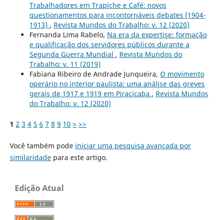
Trabalhadores em Trapiche e Café: novos
questionamentos para incontornáveis debates (1904-
1913)
,
Revista Mundos do Trabalho: v. 12 (2020)
Fernanda Lima Rabelo,
Na era da expertise: formação
e qualificação dos servidores públicos durante a
Segunda Guerra Mundial
,
Revista Mundos do
Trabalho: v. 11 (2019)
Fabiana Ribeiro de Andrade Junqueira,
O movimento
operário no interior paulista: uma análise das greves
gerais de 1917 e 1919 em Piracicaba
,
Revista Mundos
do Trabalho: v. 12 (2020)
1
2
3
4
5
6
7
8
9
10
>
>>
Você também pode
iniciar uma pesquisa avançada por
similaridade
para este artigo.
Edição Atual