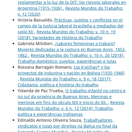
reglamentar a la luz de la OIT: los riesgos laborales en
Argentina (1915-1936)
,
Revista Mundos do Trabalho:
v. 12 (2020)
Victoria Basualdo,
Prácticas, sujetos y conflictos en el
campo de la justicia laboral brasileña a mediados del
siglo XX
,
Revista Mundos do Trabalho: v. 10 n. 19
(2018): Variedades de História do Trabalho
Gabriela Mitidieri,
¿Labores femeninas o trabajo?
Mujeres dedicadas a la costura en Buenos Aires, 1852-
1862
,
Revista Mundos do Trabalho: v. 10 n. 20 (2018):
Trabalho doméstico: sujeitos, experiências e lutas
Rossana Barragán Romano,
Los k’ajchas* y los
proyectos de industria y nación en Bolivia (1935-1940)
,
Revista Mundos do Trabalho: v. 9 n. 18 (2017):
Cidadania, política e história do trabalho
Yolanda de Paz Trueba,
O trabalho infantil no centro e
no sul da província de Buenos Aires. Meninas e
meninos em fins do século XIX e início do XX.
,
Revista
Mundos do Trabalho: v. 6 n. 12 (2014): Trabalho,
política e experiências indígenas
Edinaldo Antonio Oliveira Souza,
Trabalhadores,
sindicatos e lutas por direitos na Bahia no final da
Segunda Guerra Mundial
,
Revista Mundos do