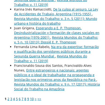
Trabalho: v. 11 (2019)
Karina Inés Ramacciotti,
De la culpa al seguro. La Ley
de Accidentes de Trabajo, Argentina (1915-1955)
,
Revista Mundos do Trabalho: v. 3 n. 5 (2011): Mundo
urbano e história do trabalho
Juan Grigera,
Esperando a E. P. Thompson.
Desindustrialización y formación de clases sociales en
Argentina (1976-2001)
,
Revista Mundos do Trabalho:
v. 5 n. 10 (2013): Dossiê E. P. Thompson
Fernanda Lima Rabelo,
Na era da expertise: formação
e qualificação dos servidores públicos durante a
Segunda Guerra Mundial
,
Revista Mundos do
Trabalho: v. 11 (2019)
Francisnaldo Sousa dos Santos, Francivaldo Alves
Nunes,
Entre estrangeiros e nacionais: agentes
públicos e o ideal de trabalhador na propaganda e
legislação nos primeiros anos da República no Pará
,
Revista Mundos do Trabalho: v. 9 n. 17 (2017): História
Social do Trabalho na Amazônia
1
2
3
4
5
6
7
8
9
10
>
>>