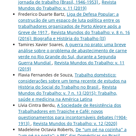
jornada de trabalho (Brasil, 1946-1953)
,
Revista
Mundos do Trabalho: v. 11 (2019)
Frederico Duarte Bartz,
Liga de Defesa Popular: a
construção de um espaço de luta política entre os
trabalhadores organizados de Porto Alegre após a
Greve de 1917
,
Revista Mundos do Trabalho: v. 8 n. 16
(2016): Biografia e História do Trabalho (II)
Tamires Xavier Soares,
A guerra no prato: uma breve
análise sobre o problema de abastecimento de carne
verde no Rio Grande do Sul, durante a Segunda
Guerra Mundial
,
Revista Mundos do Trabalho: v. 11
(2019)
Flavia Fernandes de Souza,
Trabalho doméstico:
considerações sobre um tema recente de estudos na
História do Social do Trabalho no Brasil
,
Revista
Mundos do Trabalho: v. 7 n. 13 (2015): Trabalho,
saúde e medicina na América Latina
Lívia Cintra Berdu,
A Sociedade de Resistência dos
Trabalhadores em Trapiche e Café: novos
questionamentos para incontornáveis debates (1904-
1913)
,
Revista Mundos do Trabalho: v. 12 (2020)
Madeleine Octavia Roberts,
De “um pé na cozinha” a
“um pé na porta”: a PEC das Domésticas no Brasil,