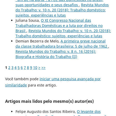
suas oportunidades e seus desafios
,
Revista Mundos
do Trabalho: v. 10 n. 20 (2018): Trabalho doméstico:
sujeitos, experiências e lutas
Juliana Sousa,
O XI Congresso Nacional das
Trabalhadoras Domésticas e a luta por direitos no
Brasil
,
Revista Mundos do Trabalho: v. 10 n. 20 (2018):
Trabalho doméstico: sujeitos, experiências e lutas
Demian Bezerra de Melo,
A primeira greve nacional
da classe trabalhadora brasileira: 5 de julho de 1962
,
Revista Mundos do Trabalho: v. 8 n. 16 (2016):
Biografia e História do Trabalho (II)
1
2
3
4
5
6
7
8
9
10
>
>>
Você também pode
iniciar uma pesquisa avançada por
similaridade
para este artigo.
Artigos mais lidos pelo mesmo(s) autor(es)
Felipe Augusto dos Santos Ribeiro,
O levante dos