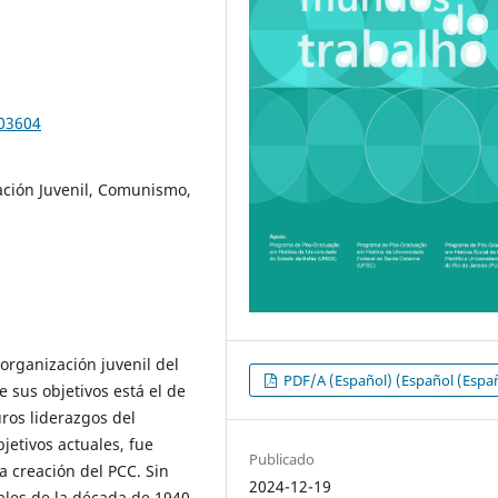
103604
ación Juvenil, Comunismo,
organización juvenil del
PDF/A (Español) (Español (Espa
 sus objetivos está el de
uros liderazgos del
jetivos actuales, fue
Publicado
 creación del PCC. Sin
2024-12-19
ales de la década de 1940