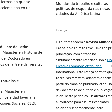
s formas en que se
Mundos do trabalho e culturas
d colombiana en un
políticas de esquerda nas novas
cidades da América Latina
Licença
Os autores cedem à
Revista Mundos
d Libre de Berlín
Trabalho
os direitos exclusivos de pr
a. Magíster en Historia de
publicação, com o trabalho
e del Doctorado en
simultaneamente licenciado sob a
Lic
os de la Freie Universität
Creative Commons Attribution
(CC BY
International. Esta licença permite qu
terceiros
remixem, adaptem e criem
 Estudios e
partir do trabalho publicado, atribui
devido crédito de autoria e publicaçã
ana. Magíster en
inicial neste periódico. Os
autores
tê
 Universidad Javeriana.
autorização para assumir contratos
ciones Sociales, CEIS.
adicionais separadamente, para