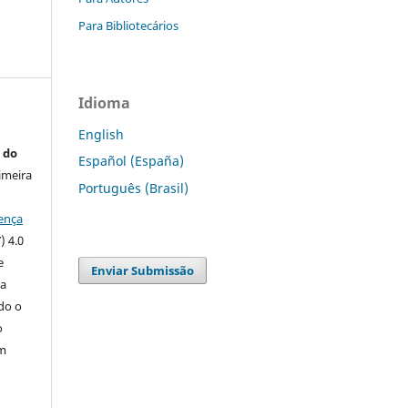
Para Bibliotecários
Idioma
English
 do
Español (España)
imeira
Português (Brasil)
ença
) 4.0
e
Enviar Submissão
 a
ndo o
o
m