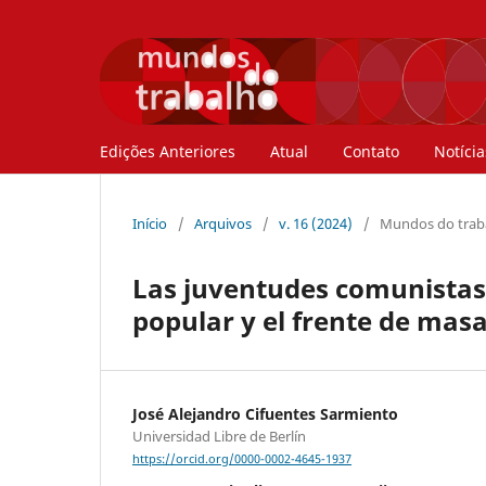
Edições Anteriores
Atual
Contato
Notícia
Início
/
Arquivos
/
v. 16 (2024)
/
Mundos do traba
Las juventudes comunistas 
popular y el frente de mas
José Alejandro Cifuentes Sarmiento
Universidad Libre de Berlín
https://orcid.org/0000-0002-4645-1937