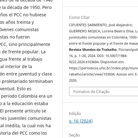
e la década de 1950. Pero
años el PCC no hubiese
Como Citar
os años treinta y
CIFUENTES SARMIENTO, José Alejandro;
jóvenes comunistas
GUERRERO MOJICA, Lorena Beatriz Elisa. L
stas no fueron
juventudes comunistas en Colombia, 1930-
PCC, sino principalmente
entre el frente popular y el frente de masas
Revista Mundos do Trabalho
, Florianópoli
 de frente popular. La
16, p. 1–20, 2024. DOI: 10.5007/1984-
ua frente al trabajo
9222.2024.e103604. Disponível em:
l interior de la
https://periodicos.ufsc.br/index.php/mu
ón entre juventud y clase
rabalho/article/view/103604. Acesso em: 6
el proletariado terminaban
2026.
uventud. Esto es
Fomatos de Citação
 periodo Colombia era un
o a la educación estaba
 El presente artículo se
Edição
nes juveniles comunistas
v. 16 (2024)
l inédita, la cual nos ha
storia del PCC como los
Seção