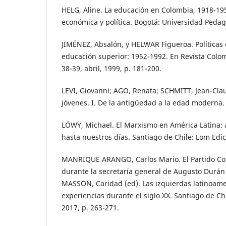
HELG, Aline. La educación en Colombia, 1918-1957
económica y política. Bogotá: Universidad Pedag
JIMÉNEZ, Absalón, y HELWAR Figueroa. Políticas 
educación superior: 1952-1992. En Revista Colo
38-39, abril, 1999, p. 181-200.
LEVI, Giovanni; AGO, Renata; SCHMITT, Jean-Clau
jóvenes. I. De la antigüedad a la edad moderna.
LÖWY, Michael. El Marxismo en América Latina: 
hasta nuestros días. Santiago de Chile: Lom Edic
MANRIQUE ARANGO, Carlos Mario. El Partido C
durante la secretaría general de Augusto Durán
MASS´ON, Caridad (ed). Las izquierdas latinoame
experiencias durante el siglo XX. Santiago de Ch
2017, p. 263-271.