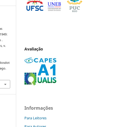
as
1949:
 .
s, v.
Avaliação
ndosdot
 ago.
Informações
Para Leitores
Para Autores