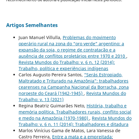
Artigos Semelhantes
Juan Manuel Villulla,
Problemas do movimento
operário rural na zona do “oro verde” argentino: a
expansão da soja, o regime de contratação e a
ausência de conflitos proletários entre 1970 e 2010
,
Revista Mundos do Trabalho: v. 6 n. 12 (2014):
Trabalho, política e experiências indígenas
Carlos Augusto Pereira Santos,
“Serás Estropiado,
Maltratado e Triturado na Amazônia”: trabalhadores
cearenses na Campanha Nacional da Borracha, zona
noroeste do Ceará (1942-1945)
,
Revista Mundos do
Trabalho: v. 13 (2021)
Regina Beatriz Guimarães Neto,
História, trabalho e
memória política. Trabalhadores rurais, conflito social
e medo na Amazônia (1970-1980)
,
Revista Mundos do
Trabalho: v. 6 n. 11 (2014): Trabalhadores e ditadura
Marlos Vinícius Gama de Matos, Lara Vanessa de
Castro Ferreira,
Entre a mata e a empreitada: