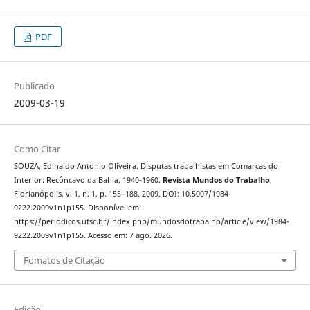
PDF
Publicado
2009-03-19
Como Citar
SOUZA, Edinaldo Antonio Oliveira. Disputas trabalhistas em Comarcas do
Interior: Recôncavo da Bahia, 1940-1960.
Revista Mundos do Trabalho
,
Florianópolis, v. 1, n. 1, p. 155–188, 2009. DOI: 10.5007/1984-
9222.2009v1n1p155. Disponível em:
https://periodicos.ufsc.br/index.php/mundosdotrabalho/article/view/1984-
9222.2009v1n1p155. Acesso em: 7 ago. 2026.
Fomatos de Citação
Edição