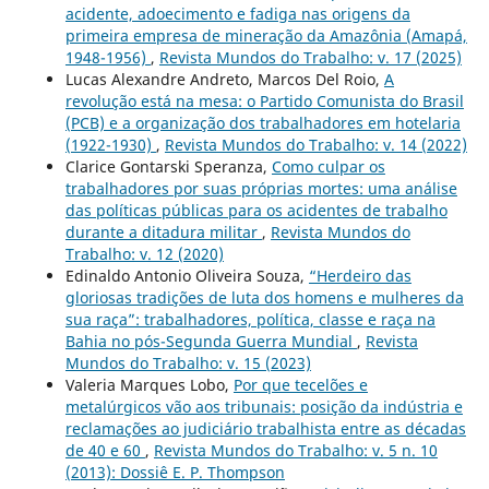
acidente, adoecimento e fadiga nas origens da
primeira empresa de mineração da Amazônia (Amapá,
1948-1956)
,
Revista Mundos do Trabalho: v. 17 (2025)
Lucas Alexandre Andreto, Marcos Del Roio,
A
revolução está na mesa: o Partido Comunista do Brasil
(PCB) e a organização dos trabalhadores em hotelaria
(1922-1930)
,
Revista Mundos do Trabalho: v. 14 (2022)
Clarice Gontarski Speranza,
Como culpar os
trabalhadores por suas próprias mortes: uma análise
das políticas públicas para os acidentes de trabalho
durante a ditadura militar
,
Revista Mundos do
Trabalho: v. 12 (2020)
Edinaldo Antonio Oliveira Souza,
“Herdeiro das
gloriosas tradições de luta dos homens e mulheres da
sua raça”: trabalhadores, política, classe e raça na
Bahia no pós-Segunda Guerra Mundial
,
Revista
Mundos do Trabalho: v. 15 (2023)
Valeria Marques Lobo,
Por que tecelões e
metalúrgicos vão aos tribunais: posição da indústria e
reclamações ao judiciário trabalhista entre as décadas
de 40 e 60
,
Revista Mundos do Trabalho: v. 5 n. 10
(2013): Dossiê E. P. Thompson