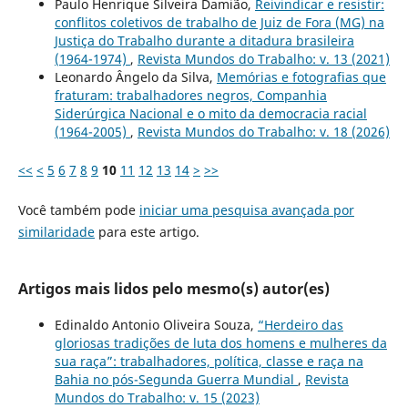
Paulo Henrique Silveira Damião,
Reivindicar e resistir:
conflitos coletivos de trabalho de Juiz de Fora (MG) na
Justiça do Trabalho durante a ditadura brasileira
(1964-1974)
,
Revista Mundos do Trabalho: v. 13 (2021)
Leonardo Ângelo da Silva,
Memórias e fotografias que
fraturam: trabalhadores negros, Companhia
Siderúrgica Nacional e o mito da democracia racial
(1964-2005)
,
Revista Mundos do Trabalho: v. 18 (2026)
<<
<
5
6
7
8
9
10
11
12
13
14
>
>>
Você também pode
iniciar uma pesquisa avançada por
similaridade
para este artigo.
Artigos mais lidos pelo mesmo(s) autor(es)
Edinaldo Antonio Oliveira Souza,
“Herdeiro das
gloriosas tradições de luta dos homens e mulheres da
sua raça”: trabalhadores, política, classe e raça na
Bahia no pós-Segunda Guerra Mundial
,
Revista
Mundos do Trabalho: v. 15 (2023)