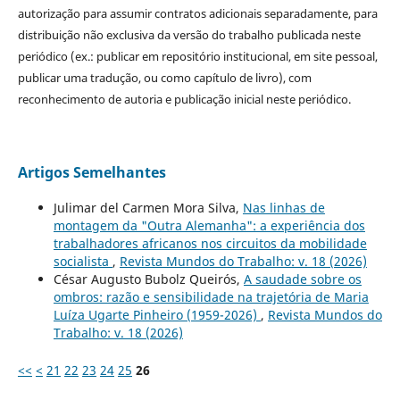
autorização para assumir contratos adicionais separadamente, para
distribuição não exclusiva da versão do trabalho publicada neste
periódico (ex.: publicar em repositório institucional, em site pessoal,
publicar uma tradução, ou como capítulo de livro), com
reconhecimento de autoria e publicação inicial neste periódico.
Artigos Semelhantes
Julimar del Carmen Mora Silva,
Nas linhas de
montagem da "Outra Alemanha": a experiência dos
trabalhadores africanos nos circuitos da mobilidade
socialista
,
Revista Mundos do Trabalho: v. 18 (2026)
César Augusto Bubolz Queirós,
A saudade sobre os
ombros: razão e sensibilidade na trajetória de Maria
Luíza Ugarte Pinheiro (1959-2026)
,
Revista Mundos do
Trabalho: v. 18 (2026)
<<
<
21
22
23
24
25
26