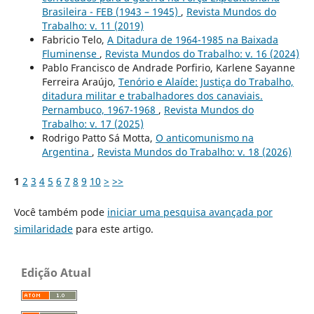
Brasileira - FEB (1943 – 1945)
,
Revista Mundos do
Trabalho: v. 11 (2019)
Fabricio Telo,
A Ditadura de 1964-1985 na Baixada
Fluminense
,
Revista Mundos do Trabalho: v. 16 (2024)
Pablo Francisco de Andrade Porfirio, Karlene Sayanne
Ferreira Araújo,
Tenório e Alaíde: Justiça do Trabalho,
ditadura militar e trabalhadores dos canaviais.
Pernambuco, 1967-1968
,
Revista Mundos do
Trabalho: v. 17 (2025)
Rodrigo Patto Sá Motta,
O anticomunismo na
Argentina
,
Revista Mundos do Trabalho: v. 18 (2026)
1
2
3
4
5
6
7
8
9
10
>
>>
Você também pode
iniciar uma pesquisa avançada por
similaridade
para este artigo.
Edição Atual