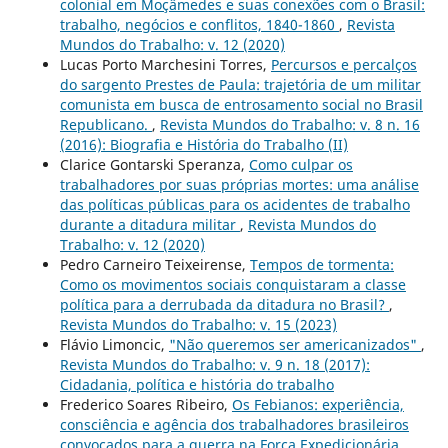
colonial em Moçâmedes e suas conexões com o Brasil:
trabalho, negócios e conflitos, 1840-1860
,
Revista
Mundos do Trabalho: v. 12 (2020)
Lucas Porto Marchesini Torres,
Percursos e percalços
do sargento Prestes de Paula: trajetória de um militar
comunista em busca de entrosamento social no Brasil
Republicano.
,
Revista Mundos do Trabalho: v. 8 n. 16
(2016): Biografia e História do Trabalho (II)
Clarice Gontarski Speranza,
Como culpar os
trabalhadores por suas próprias mortes: uma análise
das políticas públicas para os acidentes de trabalho
durante a ditadura militar
,
Revista Mundos do
Trabalho: v. 12 (2020)
Pedro Carneiro Teixeirense,
Tempos de tormenta:
Como os movimentos sociais conquistaram a classe
política para a derrubada da ditadura no Brasil?
,
Revista Mundos do Trabalho: v. 15 (2023)
Flávio Limoncic,
"Não queremos ser americanizados"
,
Revista Mundos do Trabalho: v. 9 n. 18 (2017):
Cidadania, política e história do trabalho
Frederico Soares Ribeiro,
Os Febianos: experiência,
consciência e agência dos trabalhadores brasileiros
convocados para a guerra na Força Expedicionária