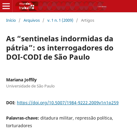
Início
/
Arquivos
/
v. 1 n. 1 (2009)
/
Artigos
As “sentinelas indormidas da
pátria”: os interrogadores do
DOI-CODI de São Paulo
Mariana Joffily
Universidade de São Paulo
DOI:
https://doi.org/10.5007/1984-9222.2009v1n1p259
Palavras-chave:
ditadura militar, repressão política,
torturadores