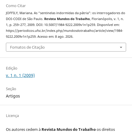
Como Citar
JOFFILY, Mariana. As “sentinelas indormidas da pátria”: os interrogadores do
DOI-CODI de São Paulo.
Revista Mundos do Trabalho
, Florianópolis, v. 1, n.
1, p. 259–277, 2009. DOI: 10.5007/1984-9222.2009v1n1p259. Disponível em:
https://periodicos.ufsc.br/index.php/mundosdotrabalho/article/view/1984-
9222.2009v1n1p259. Acesso em: 8 ago. 2026.
Fomatos de Citação
Edição
v. 1 n. 1 (2009)
Seção
Artigos
Licença
Os autores cedem à
Revista Mundos do Trabalho
os direitos