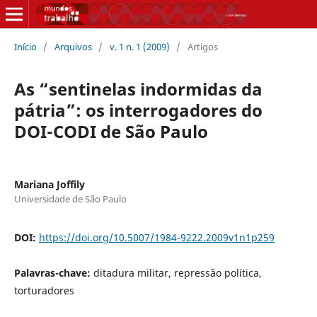
Início
/
Arquivos
/
v. 1 n. 1 (2009)
/
Artigos
As “sentinelas indormidas da
pátria”: os interrogadores do
DOI-CODI de São Paulo
Mariana Joffily
Universidade de São Paulo
DOI:
https://doi.org/10.5007/1984-9222.2009v1n1p259
Palavras-chave:
ditadura militar, repressão política,
torturadores