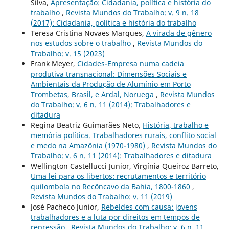
Silva,
Apresentação: Cidadania, política e história do
trabalho
,
Revista Mundos do Trabalho: v. 9 n. 18
(2017): Cidadania, política e história do trabalho
Teresa Cristina Novaes Marques,
A virada de gênero
nos estudos sobre o trabalho
,
Revista Mundos do
Trabalho: v. 15 (2023)
Frank Meyer,
Cidades-Empresa numa cadeia
produtiva transnacional: Dimensões Sociais e
Ambientais da Produção de Alumínio em Porto
Trombetas, Brasil, e Årdal, Noruega
,
Revista Mundos
do Trabalho: v. 6 n. 11 (2014): Trabalhadores e
ditadura
Regina Beatriz Guimarães Neto,
História, trabalho e
memória política. Trabalhadores rurais, conflito social
e medo na Amazônia (1970-1980)
,
Revista Mundos do
Trabalho: v. 6 n. 11 (2014): Trabalhadores e ditadura
Wellington Castellucci Junior, Virgínia Queiroz Barreto,
Uma lei para os libertos: recrutamentos e território
quilombola no Recôncavo da Bahia, 1800-1860
,
Revista Mundos do Trabalho: v. 11 (2019)
José Pacheco Junior,
Rebeldes com causa: jovens
trabalhadores e a luta por direitos em tempos de
repressão
,
Revista Mundos do Trabalho: v. 6 n. 11