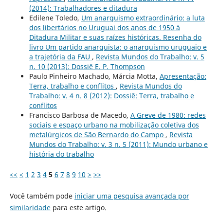
(2014): Trabalhadores e ditadura
Edilene Toledo,
Um anarquismo extraordinário: a luta
dos libertários no Uruguai dos anos de 1950 à
Ditadura Militar e suas raízes históricas. Resenha do
livro Um partido anarquista: o anarquismo uruguaio e
a trajetória da FAU
,
Revista Mundos do Trabalho: v. 5
n. 10 (2013): Dossiê E. P. Thompson
Paulo Pinheiro Machado, Márcia Motta,
Apresentação:
Terra, trabalho e conflitos
,
Revista Mundos do
Trabalho: v. 4 n. 8 (2012): Dossiê: Terra, trabalho e
conflitos
Francisco Barbosa de Macedo,
A Greve de 1980: redes
sociais e espaço urbano na mobilização coletiva dos
metalúrgicos de São Bernardo do Campo
,
Revista
Mundos do Trabalho: v. 3 n. 5 (2011): Mundo urbano e
história do trabalho
<<
<
1
2
3
4
5
6
7
8
9
10
>
>>
Você também pode
iniciar uma pesquisa avançada por
similaridade
para este artigo.