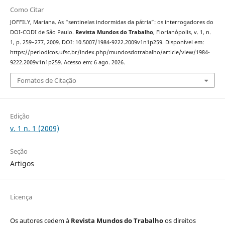
Como Citar
JOFFILY, Mariana. As “sentinelas indormidas da pátria”: os interrogadores do
DOI-CODI de São Paulo.
Revista Mundos do Trabalho
, Florianópolis, v. 1, n.
1, p. 259–277, 2009. DOI: 10.5007/1984-9222.2009v1n1p259. Disponível em:
https://periodicos.ufsc.br/index.php/mundosdotrabalho/article/view/1984-
9222.2009v1n1p259. Acesso em: 6 ago. 2026.
Fomatos de Citação
Edição
v. 1 n. 1 (2009)
Seção
Artigos
Licença
Os autores cedem à
Revista Mundos do Trabalho
os direitos