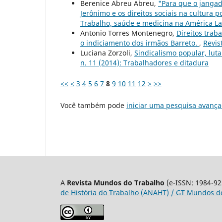
Berenice Abreu Abreu,
"Para que o jangad
Jerônimo e os direitos sociais na cultura p
Trabalho, saúde e medicina na América La
Antonio Torres Montenegro,
Direitos trab
o indiciamento dos irmãos Barreto.
,
Revis
Luciana Zorzoli,
Sindicalismo popular, lu
n. 11 (2014): Trabalhadores e ditadura
<<
<
3
4
5
6
7
8
9
10
11
12
>
>>
Você também pode
iniciar uma pesquisa avança
A
Revista Mundos do Trabalho
(e-ISSN: 1984-92
de História do Trabalho (ANAHT) / GT Mundos do