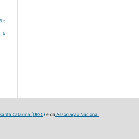
3):
. 6
Santa Catarina (UFSC)
e da
Associação Nacional