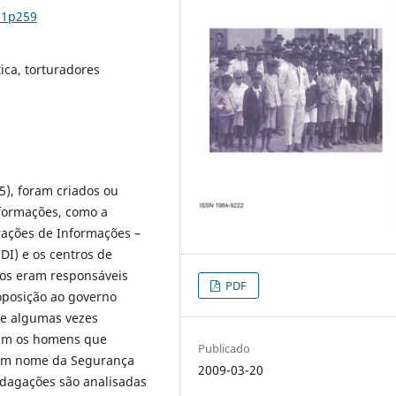
n1p259
tica, torturadores
5), foram criados ou
nformações, como a
ações de Informações –
I) e os centros de
ãos eram responsáveis
PDF
oposição ao governo
 e algumas vezes
ram os homens que
Publicado
, em nome da Segurança
2009-03-20
ndagações são analisadas