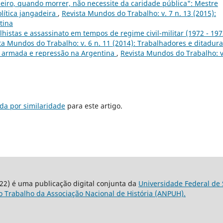
eiro, quando morrer, não necessite da caridade pública": Mestre
olítica jangadeira
,
Revista Mundos do Trabalho: v. 7 n. 13 (2015):
tina
alhistas e assassinato em tempos de regime civil-militar (1972 - 197
ta Mundos do Trabalho: v. 6 n. 11 (2014): Trabalhadores e ditadura
ta armada e repressão na Argentina
,
Revista Mundos do Trabalho: v
da por similaridade
para este artigo.
22) é uma publicação digital conjunta da
Universidade Federal de 
 Trabalho da Associação Nacional de História (ANPUH).