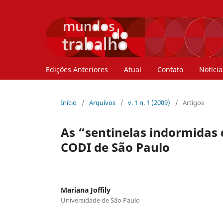
Edições Anteriores
Atual
Contato
Notícia
Início
/
Arquivos
/
v. 1 n. 1 (2009)
/
Artigos
As “sentinelas indormidas 
CODI de São Paulo
Mariana Joffily
Universidade de São Paulo