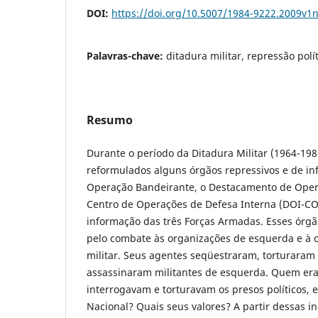
DOI:
https://doi.org/10.5007/1984-9222.2009v1
Palavras-chave:
ditadura militar, repressão polí
Resumo
Durante o período da Ditadura Militar (1964-198
reformulados alguns órgãos repressivos e de i
Operação Bandeirante, o Destacamento de Oper
Centro de Operações de Defesa Interna (DOI-COD
informação das três Forças Armadas. Esses órg
pelo combate às organizações de esquerda e à 
militar. Seus agentes seqüestraram, torturaram
assassinaram militantes de esquerda. Quem e
interrogavam e torturavam os presos políticos
Nacional? Quais seus valores? A partir dessas i