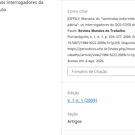
 aos interrogadores da
ulo.
Como Citar
JOFFILY, Mariana. As “sentinelas indormid
pátria”: os interrogadores do DOI-CODI d
Paulo.
Revista Mundos do Trabalho
,
Florianópolis, v. 1, n. 1, p. 259–277, 2009. 
10.5007/1984-9222.2009v1n1p259. Disponív
https://periodicos.ufsc.br/index.php/mu
rabalho/article/view/1984-9222.2009v1n1p
Acesso em: 6 ago. 2026.
Fomatos de Citação
Edição
v. 1 n. 1 (2009)
Seção
Artigos