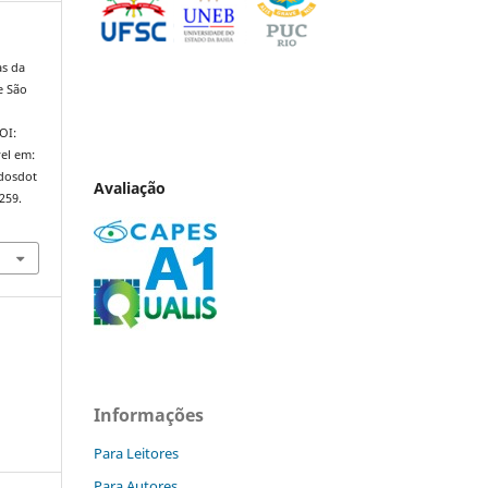
as da
e São
DOI:
el em:
ndosdot
Avaliação
259.
Informações
Para Leitores
Para Autores