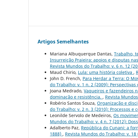
Artigos Semelhantes
Mariana Albuquerque Dantas,
Trabalho, t
Insurreição Praieira: apoios e disputas n
Revista Mundos do Trabalho: v. 6 n. 12 (20
Maud Chirio,
Lula: uma história coletiva
,
R
John D. French,
Para Herdar a Terra: O Mo
do Trabalho: v. 1 n. 2 (2009): Perspectiv
Joana Medrado,
Vaqueiros e fazendeiros n
dominação e resistência.
,
Revista Mundos d
Robério Santos Souza,
Organização e disci
do Trabalho: v. 2 n. 3 (2010): Processos e
Leonilde Servolo de Medeiros,
Os movimen
Mundos do Trabalho: v. 4 n. 7 (2012): Dos
Adalberto Paz,
República do Cunani: a for
1888)
,
Revista Mundos do Trabalho: v. 18 