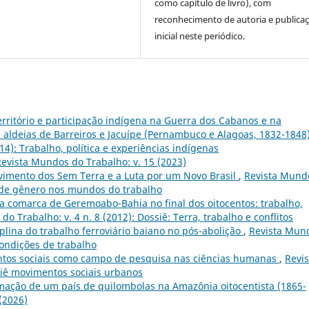
como capítulo de livro), com
reconhecimento de autoria e publica
inicial neste periódico.
erritório e participação indígena na Guerra dos Cabanos e na
as aldeias de Barreiros e Jacuípe (Pernambuco e Alagoas, 1832-1848
14): Trabalho, política e experiências indígenas
evista Mundos do Trabalho: v. 15 (2023)
vimento dos Sem Terra e a Luta por um Novo Brasil
,
Revista Mund
as de gênero nos mundos do trabalho
a comarca de Geremoabo-Bahia no final dos oitocentos: trabalho,
o Trabalho: v. 4 n. 8 (2012): Dossiê: Terra, trabalho e conflitos
plina do trabalho ferroviário baiano no pós-abolição
,
Revista Mun
 condições de trabalho
tos sociais como campo de pesquisa nas ciências humanas
,
Revis
siê movimentos sociais urbanos
mação de um país de quilombolas na Amazônia oitocentista (1865-
(2026)