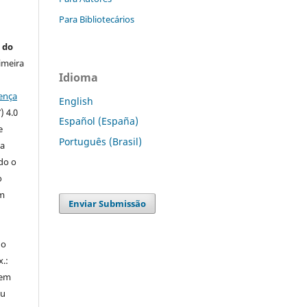
Para Bibliotecários
 do
imeira
Idioma
ença
English
) 4.0
Español (España)
e
Português (Brasil)
 a
ndo o
o
m
Enviar Submissão
do
x.:
 em
ou