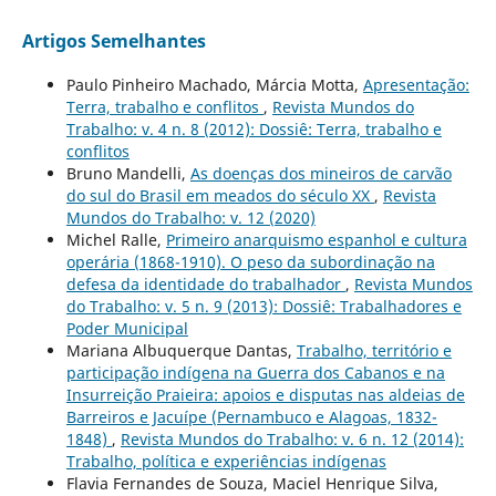
Artigos Semelhantes
Paulo Pinheiro Machado, Márcia Motta,
Apresentação:
Terra, trabalho e conflitos
,
Revista Mundos do
Trabalho: v. 4 n. 8 (2012): Dossiê: Terra, trabalho e
conflitos
Bruno Mandelli,
As doenças dos mineiros de carvão
do sul do Brasil em meados do século XX
,
Revista
Mundos do Trabalho: v. 12 (2020)
Michel Ralle,
Primeiro anarquismo espanhol e cultura
operária (1868-1910). O peso da subordinação na
defesa da identidade do trabalhador
,
Revista Mundos
do Trabalho: v. 5 n. 9 (2013): Dossiê: Trabalhadores e
Poder Municipal
Mariana Albuquerque Dantas,
Trabalho, território e
participação indígena na Guerra dos Cabanos e na
Insurreição Praieira: apoios e disputas nas aldeias de
Barreiros e Jacuípe (Pernambuco e Alagoas, 1832-
1848)
,
Revista Mundos do Trabalho: v. 6 n. 12 (2014):
Trabalho, política e experiências indígenas
Flavia Fernandes de Souza, Maciel Henrique Silva,