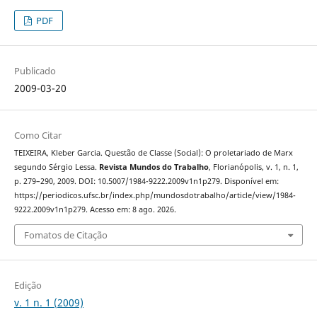
PDF
Publicado
2009-03-20
Como Citar
TEIXEIRA, Kleber Garcia. Questão de Classe (Social): O proletariado de Marx
segundo Sérgio Lessa.
Revista Mundos do Trabalho
, Florianópolis, v. 1, n. 1,
p. 279–290, 2009. DOI: 10.5007/1984-9222.2009v1n1p279. Disponível em:
https://periodicos.ufsc.br/index.php/mundosdotrabalho/article/view/1984-
9222.2009v1n1p279. Acesso em: 8 ago. 2026.
Fomatos de Citação
Edição
v. 1 n. 1 (2009)