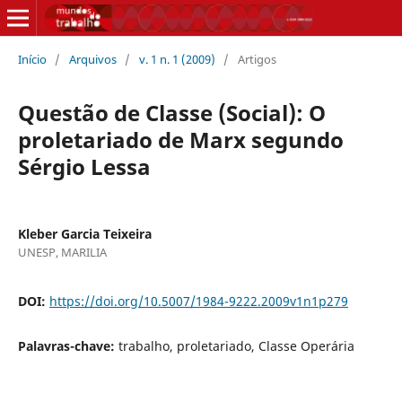
Início
/
Arquivos
/
v. 1 n. 1 (2009)
/
Artigos
Questão de Classe (Social): O
proletariado de Marx segundo
Sérgio Lessa
Kleber Garcia Teixeira
UNESP, MARILIA
DOI:
https://doi.org/10.5007/1984-9222.2009v1n1p279
Palavras-chave:
trabalho, proletariado, Classe Operária