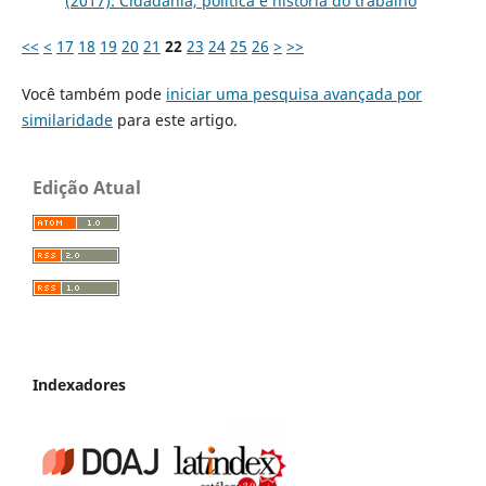
(2017): Cidadania, política e história do trabalho
<<
<
17
18
19
20
21
22
23
24
25
26
>
>>
Você também pode
iniciar uma pesquisa avançada por
similaridade
para este artigo.
Edição Atual
Indexadores