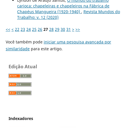
Lyndon de Araújo Santos,
O mundo do trabalho
carioca: chapeleiras e chapeleiros na Fábrica de
Chapéus Mangueira (1920-1940)
,
Revista Mundos do
Trabalho: v. 12 (2020)
<<
<
22
23
24
25
26
27
28
29
30
31
>
>>
Você também pode
iniciar uma pesquisa avançada por
similaridade
para este artigo.
Edição Atual
Indexadores