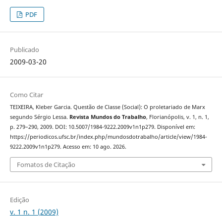
PDF
Publicado
2009-03-20
Como Citar
TEIXEIRA, Kleber Garcia. Questão de Classe (Social): O proletariado de Marx
segundo Sérgio Lessa.
Revista Mundos do Trabalho
, Florianópolis, v. 1, n. 1,
p. 279–290, 2009. DOI: 10.5007/1984-9222.2009v1n1p279. Disponível em:
https://periodicos.ufsc.br/index.php/mundosdotrabalho/article/view/1984-
9222.2009v1n1p279. Acesso em: 10 ago. 2026.
Fomatos de Citação
Edição
v. 1 n. 1 (2009)