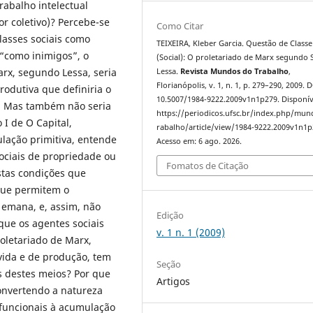
rabalho intelectual
r coletivo)? Percebe-se
Como Citar
lasses sociais como
TEIXEIRA, Kleber Garcia. Questão de Classe
 “como inimigos”, o
(Social): O proletariado de Marx segundo 
arx, segundo Lessa, seria
Lessa.
Revista Mundos do Trabalho
,
Florianópolis, v. 1, n. 1, p. 279–290, 2009. 
rodutiva que definiria o
10.5007/1984-9222.2009v1n1p279. Disponív
. Mas também não seria
https://periodicos.ufsc.br/index.php/mu
I de O Capital,
rabalho/article/view/1984-9222.2009v1n1p
ulação primitiva, entende
Acesso em: 6 ago. 2026.
ociais de propriedade ou
Fomatos de Citação
stas condições que
que permitem o
emana, e, assim, não
Edição
 que os agentes sociais
v. 1 n. 1 (2009)
oletariado de Marx,
vida e de produção, tem
Seção
s destes meios? Por que
Artigos
onvertendo a natureza
 funcionais à acumulação