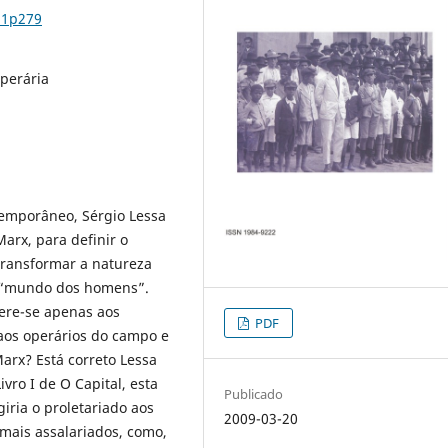
n1p279
Operária
temporâneo, Sérgio Lessa
arx, para definir o
transformar a natureza
o “mundo dos homens”.
fere-se apenas aos
PDF
aos operários do campo e
arx? Está correto Lessa
vro I de O Capital, esta
Publicado
giria o proletariado aos
2009-03-20
mais assalariados, como,