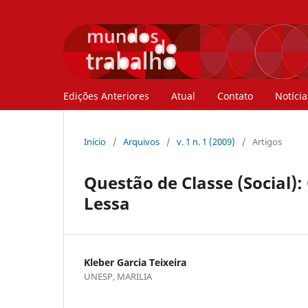
Edições Anteriores
Atual
Contato
Notícia
Início
/
Arquivos
/
v. 1 n. 1 (2009)
/
Artigos
Questão de Classe (Social)
Lessa
Kleber Garcia Teixeira
UNESP, MARILIA