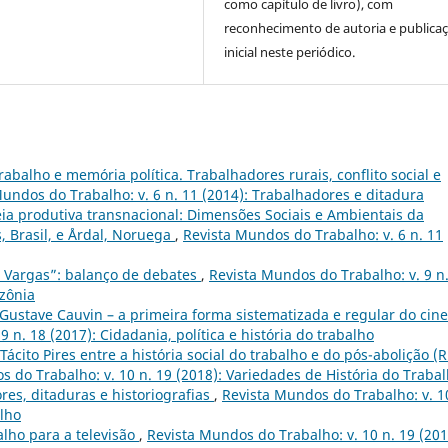
como capítulo de livro), com
reconhecimento de autoria e publica
inicial neste periódico.
trabalho e memória política. Trabalhadores rurais, conflito social e
undos do Trabalho: v. 6 n. 11 (2014): Trabalhadores e ditadura
 produtiva transnacional: Dimensões Sociais e Ambientais da
 Brasil, e Årdal, Noruega
,
Revista Mundos do Trabalho: v. 6 n. 11
 Vargas”: balanço de debates
,
Revista Mundos do Trabalho: v. 9 n
azônia
Gustave Cauvin – a primeira forma sistematizada e regular do cin
 n. 18 (2017): Cidadania, política e história do trabalho
 Tácito Pires entre a história social do trabalho e do pós-abolição (R
 do Trabalho: v. 10 n. 19 (2018): Variedades de História do Traba
res, ditaduras e historiografias
,
Revista Mundos do Trabalho: v. 1
alho
alho para a televisão
,
Revista Mundos do Trabalho: v. 10 n. 19 (201