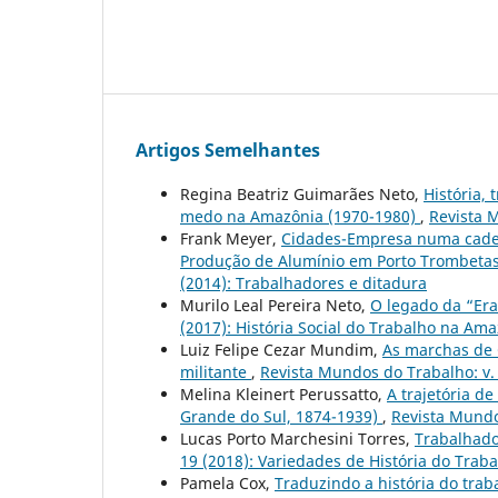
Artigos Semelhantes
Regina Beatriz Guimarães Neto,
História, 
medo na Amazônia (1970-1980)
,
Revista M
Frank Meyer,
Cidades-Empresa numa cadeia
Produção de Alumínio em Porto Trombetas,
(2014): Trabalhadores e ditadura
Murilo Leal Pereira Neto,
O legado da “Era
(2017): História Social do Trabalho na Am
Luiz Felipe Cezar Mundim,
As marchas de 
militante
,
Revista Mundos do Trabalho: v. 9
Melina Kleinert Perussatto,
A trajetória de
Grande do Sul, 1874-1939)
,
Revista Mundos
Lucas Porto Marchesini Torres,
Trabalhado
19 (2018): Variedades de História do Trab
Pamela Cox,
Traduzindo a história do trab