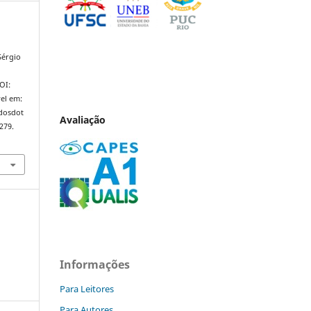
Sérgio
DOI:
el em:
ndosdot
Avaliação
279.
Informações
Para Leitores
Para Autores