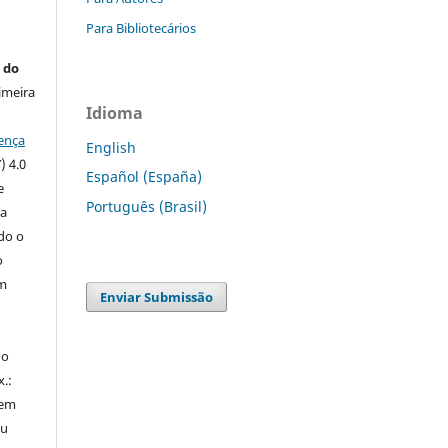
Para Bibliotecários
 do
imeira
Idioma
ença
English
) 4.0
Español (España)
e
Português (Brasil)
 a
ndo o
o
m
Enviar Submissão
do
x.:
 em
ou