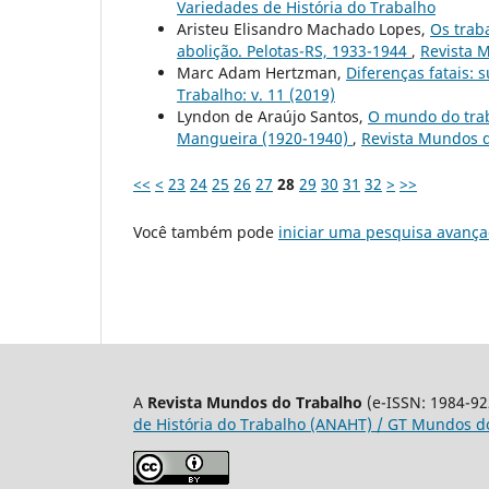
Variedades de História do Trabalho
Aristeu Elisandro Machado Lopes,
Os trab
abolição. Pelotas-RS, 1933-1944
,
Revista M
Marc Adam Hertzman,
Diferenças fatais: 
Trabalho: v. 11 (2019)
Lyndon de Araújo Santos,
O mundo do trab
Mangueira (1920-1940)
,
Revista Mundos d
<<
<
23
24
25
26
27
28
29
30
31
32
>
>>
Você também pode
iniciar uma pesquisa avança
A
Revista Mundos do Trabalho
(e-ISSN: 1984-92
de História do Trabalho (ANAHT) / GT Mundos do