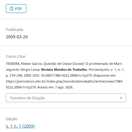
PDF
Publicado
2009-03-20
Como Citar
TEIXEIRA, Kleber Garcia. Questão de Classe (Social): O proletariado de Marx
segundo Sérgio Lessa.
Revista Mundos do Trabalho
, Florianópolis, v. 1, n. 1,
p. 279–290, 2009. DOI: 10.5007/1984-9222.2009v1n1p279. Disponível em:
https://periodicos.ufsc.br/index.php/mundosdotrabalho/article/view/1984-
9222.2009v1n1p279. Acesso em: 7 ago. 2026.
Fomatos de Citação
Edição
v. 1 n. 1 (2009)