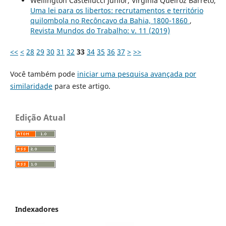
Wellington Castellucci Junior, Virgínia Queiroz Barreto,
Uma lei para os libertos: recrutamentos e território
quilombola no Recôncavo da Bahia, 1800-1860
,
Revista Mundos do Trabalho: v. 11 (2019)
<<
<
28
29
30
31
32
33
34
35
36
37
>
>>
Você também pode
iniciar uma pesquisa avançada por
similaridade
para este artigo.
Edição Atual
Indexadores