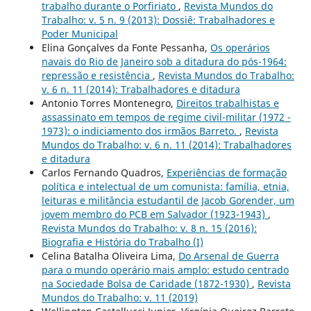
trabalho durante o Porfiriato
,
Revista Mundos do
Trabalho: v. 5 n. 9 (2013): Dossiê: Trabalhadores e
Poder Municipal
Elina Gonçalves da Fonte Pessanha,
Os operários
navais do Rio de Janeiro sob a ditadura do pós-1964:
repressão e resistência
,
Revista Mundos do Trabalho:
v. 6 n. 11 (2014): Trabalhadores e ditadura
Antonio Torres Montenegro,
Direitos trabalhistas e
assassinato em tempos de regime civil-militar (1972 -
1973): o indiciamento dos irmãos Barreto.
,
Revista
Mundos do Trabalho: v. 6 n. 11 (2014): Trabalhadores
e ditadura
Carlos Fernando Quadros,
Experiências de formação
política e intelectual de um comunista: família, etnia,
leituras e militância estudantil de Jacob Gorender, um
jovem membro do PCB em Salvador (1923-1943)
,
Revista Mundos do Trabalho: v. 8 n. 15 (2016):
Biografia e História do Trabalho (I)
Celina Batalha Oliveira Lima,
Do Arsenal de Guerra
para o mundo operário mais amplo: estudo centrado
na Sociedade Bolsa de Caridade (1872-1930)
,
Revista
Mundos do Trabalho: v. 11 (2019)