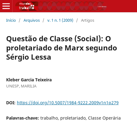
Início
/
Arquivos
/
v. 1 n. 1 (2009)
/
Artigos
Questão de Classe (Social): O
proletariado de Marx segundo
Sérgio Lessa
Kleber Garcia Teixeira
UNESP, MARILIA
DOI:
https://doi.org/10.5007/1984-9222.2009v1n1p279
Palavras-chave:
trabalho, proletariado, Classe Operária