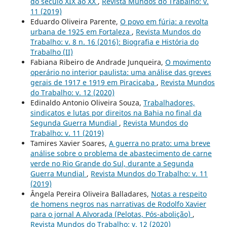
do século XIX ao XX
,
Revista Mundos do Trabalho: v.
11 (2019)
Eduardo Oliveira Parente,
O povo em fúria: a revolta
urbana de 1925 em Fortaleza
,
Revista Mundos do
Trabalho: v. 8 n. 16 (2016): Biografia e História do
Trabalho (II)
Fabiana Ribeiro de Andrade Junqueira,
O movimento
operário no interior paulista: uma análise das greves
gerais de 1917 e 1919 em Piracicaba
,
Revista Mundos
do Trabalho: v. 12 (2020)
Edinaldo Antonio Oliveira Souza,
Trabalhadores,
sindicatos e lutas por direitos na Bahia no final da
Segunda Guerra Mundial
,
Revista Mundos do
Trabalho: v. 11 (2019)
Tamires Xavier Soares,
A guerra no prato: uma breve
análise sobre o problema de abastecimento de carne
verde no Rio Grande do Sul, durante a Segunda
Guerra Mundial
,
Revista Mundos do Trabalho: v. 11
(2019)
Ângela Pereira Oliveira Balladares,
Notas a respeito
de homens negros nas narrativas de Rodolfo Xavier
para o jornal A Alvorada (Pelotas, Pós-abolição)
,
Revista Mundos do Trabalho: v. 12 (2020)