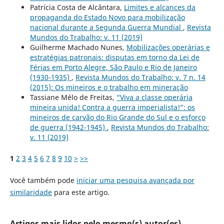
Patrícia Costa de Alcântara,
Limites e alcances da
propaganda do Estado Novo para mobilização
nacional durante a Segunda Guerra Mundial
,
Revista
Mundos do Trabalho: v. 11 (2019)
Guilherme Machado Nunes,
Mobilizações operárias e
estratégias patronais: disputas em torno da Lei de
Férias em Porto Alegre, São Paulo e Rio de Janeiro
(1930-1935)
,
Revista Mundos do Trabalho: v. 7 n. 14
(2015): Os mineiros e o trabalho em mineração
Tassiane Mélo de Freitas,
“Viva a classe operária
mineira unida! Contra a guerra imperialista!”: os
mineiros de carvão do Rio Grande do Sul e o esforço
de guerra (1942-1945)
,
Revista Mundos do Trabalho:
v. 11 (2019)
1
2
3
4
5
6
7
8
9
10
>
>>
Você também pode
iniciar uma pesquisa avançada por
similaridade
para este artigo.
Artigos mais lidos pelo mesmo(s) autor(es)