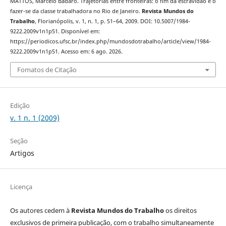
MATTOS, Marcelo Badaró. Trajetórias entre fronteiras: o fim da escravidão e o
fazer-se da classe trabalhadora no Rio de Janeiro.
Revista Mundos do
Trabalho
, Florianópolis, v. 1, n. 1, p. 51–64, 2009. DOI: 10.5007/1984-
9222.2009v1n1p51. Disponível em:
https://periodicos.ufsc.br/index.php/mundosdotrabalho/article/view/1984-
9222.2009v1n1p51. Acesso em: 6 ago. 2026.
Fomatos de Citação
Edição
v. 1 n. 1 (2009)
Seção
Artigos
Licença
Os autores cedem à
Revista Mundos do Trabalho
os direitos
exclusivos de primeira publicação, com o trabalho simultaneamente