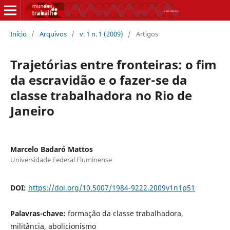
Início
/
Arquivos
/
v. 1 n. 1 (2009)
/
Artigos
Trajetórias entre fronteiras: o fim
da escravidão e o fazer-se da
classe trabalhadora no Rio de
Janeiro
Marcelo Badaró Mattos
Universidade Federal Fluminense
DOI:
https://doi.org/10.5007/1984-9222.2009v1n1p51
Palavras-chave:
formação da classe trabalhadora,
militância, abolicionismo