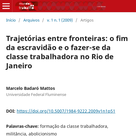
Início
/
Arquivos
/
v. 1 n. 1 (2009)
/
Artigos
Trajetórias entre fronteiras: o fim
da escravidão e o fazer-se da
classe trabalhadora no Rio de
Janeiro
Marcelo Badaró Mattos
Universidade Federal Fluminense
DOI:
https://doi.org/10.5007/1984-9222.2009v1n1p51
Palavras-chave:
formação da classe trabalhadora,
militância, abolicionismo