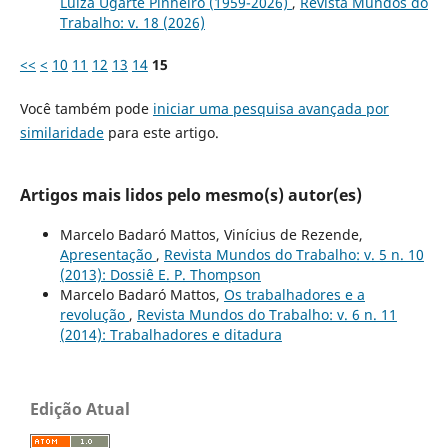
Luíza Ugarte Pinheiro (1959-2026)
,
Revista Mundos do
Trabalho: v. 18 (2026)
<<
<
10
11
12
13
14
15
Você também pode
iniciar uma pesquisa avançada por
similaridade
para este artigo.
Artigos mais lidos pelo mesmo(s) autor(es)
Marcelo Badaró Mattos, Vinícius de Rezende,
Apresentação
,
Revista Mundos do Trabalho: v. 5 n. 10
(2013): Dossiê E. P. Thompson
Marcelo Badaró Mattos,
Os trabalhadores e a
revolução
,
Revista Mundos do Trabalho: v. 6 n. 11
(2014): Trabalhadores e ditadura
Edição Atual