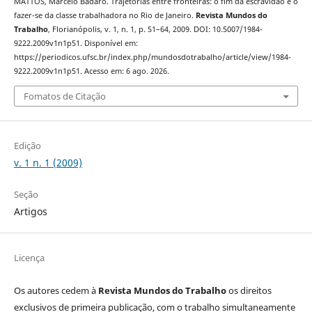
MATTOS, Marcelo Badaró. Trajetórias entre fronteiras: o fim da escravidão e o
fazer-se da classe trabalhadora no Rio de Janeiro.
Revista Mundos do
Trabalho
, Florianópolis, v. 1, n. 1, p. 51–64, 2009. DOI: 10.5007/1984-
9222.2009v1n1p51. Disponível em:
https://periodicos.ufsc.br/index.php/mundosdotrabalho/article/view/1984-
9222.2009v1n1p51. Acesso em: 6 ago. 2026.
Fomatos de Citação
Edição
v. 1 n. 1 (2009)
Seção
Artigos
Licença
Os autores cedem à
Revista Mundos do Trabalho
os direitos
exclusivos de primeira publicação, com o trabalho simultaneamente