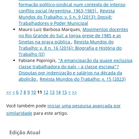
formação político-sindical num contexto de intenso
conflito social (Argentina, 1963-1965)
,
Revista
Mundos do Trabalho: v. 5 n. 9 (2013): Dossiê:
Trabalhadores e Poder Municipal
Mauro Luiz Barbosa Marques,
Movimentos docentes
no Rio Grande do Sul: a longa greve de 1985 e as
Sinetas na praça pública
,
Revista Mundos do
Trabalho: v. 8 n. 16 (2016): Biografia e História do
Trabalho (II)
Fabiane Popinigis,
“A emancipação da quase exclusiva
classe trabalhadora do país – a classe escrava”?
Disputas por indenização e salários na década da
abolição
,
Revista Mundos do Trabalho: v. 15 (2023)
<<
<
6
7
8
9
10
11
12
13
14
15
>
>>
Você também pode
iniciar uma pesquisa avançada por
similaridade
para este artigo.
Edição Atual