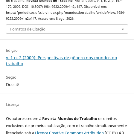
do trabalho.
Revista Mundos do Trabalho
, Florianópolis, v. 1, n. 2, p. 147–
170, 2009. DOI: 10.5007/1984-9222.2009v1n2p147. Disponível em:
https://periodicos.ufsc.br/index.php/mundosdotrabalho/article/view/1984-
9222.2009v1n2p147. Acesso em: 8 ago. 2026.
Fomatos de Citação
Edição
v. 1 n. 2 (2009): Perspectivas de gênero nos mundos do
trabalho
Seção
Dossiê
Licença
Os autores cedem à
Revista Mundos do Trabalho
os direitos
exclusivos de primeira publicação, com o trabalho simultaneamente
licenciado sob a
Licença Creative Commons Attribution
(CC BY) 4.0