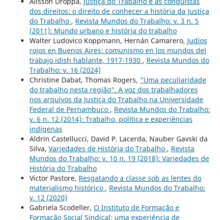
Alisson Droppa,
Justiça do Trabalho e as conquistas
dos direitos: o direito de conhecer a história da Justiça
do Trabalho
,
Revista Mundos do Trabalho: v. 3 n. 5
(2011): Mundo urbano e história do trabalho
Walter Ludovico Koppmann, Hernán Camarero,
Judíos
rojos en Buenos Aires: comunismo en los mundos del
trabajo idish hablante, 1917-1930
,
Revista Mundos do
Trabalho: v. 16 (2024)
Christine Dabat, Thomas Rogers,
“Uma peculiaridade
do trabalho nesta região”. A voz dos trabalhadores
nos arquivos da Justiça do Trabalho na Universidade
Federal de Pernambuco
,
Revista Mundos do Trabalho:
v. 6 n. 12 (2014): Trabalho, política e experiências
indígenas
Aldrin Castellucci, David P. Lacerda, Nauber Gavski da
Silva,
Variedades de História do Trabalho
,
Revista
Mundos do Trabalho: v. 10 n. 19 (2018): Variedades de
História do Trabalho
Victor Pastore,
Resgatando a classe sob as lentes do
materialismo histórico
,
Revista Mundos do Trabalho:
v. 12 (2020)
Gabriela Scodeller,
O Instituto de Formação e
Formação Social Sindical: uma experiência de