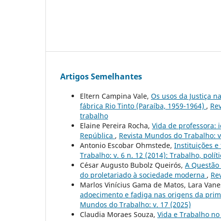
Artigos Semelhantes
Eltern Campina Vale,
Os usos da Justiça na
fábrica Rio Tinto (Paraíba, 1959-1964)
,
Rev
trabalho
Elaine Pereira Rocha,
Vida de professora: 
República
,
Revista Mundos do Trabalho: v. 
Antonio Escobar Ohmstede,
Instituições 
Trabalho: v. 6 n. 12 (2014): Trabalho, polí
César Augusto Bubolz Queirós,
A Questão 
do proletariado à sociedade moderna
,
Rev
Marlos Vinícius Gama de Matos, Lara Vane
adoecimento e fadiga nas origens da pri
Mundos do Trabalho: v. 17 (2025)
Claudia Moraes Souza,
Vida e Trabalho n