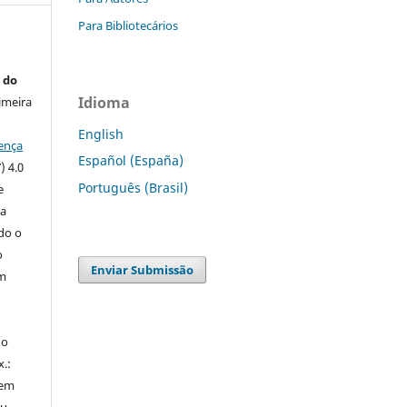
Para Bibliotecários
 do
Idioma
imeira
English
ença
Español (España)
) 4.0
Português (Brasil)
e
 a
ndo o
o
Enviar Submissão
m
do
x.:
 em