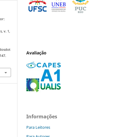
or:
s, v. 1,
ndosdot
Avaliação
147.
Informações
Para Leitores
Para Autores