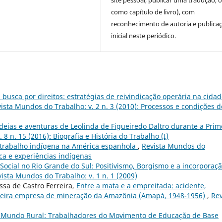
site pessoal, publicar uma tradução, 
como capítulo de livro), com
reconhecimento de autoria e publica
inicial neste periódico.
 busca por direitos: estratégias de reivindicação operária na cidad
ista Mundos do Trabalho: v. 2 n. 3 (2010): Processos e condições d
ideias e aventuras de Leolinda de Figueiredo Daltro durante a Prim
8 n. 15 (2016): Biografia e História do Trabalho (I)
e trabalho indígena na América espanhola
,
Revista Mundos do
tica e experiências indígenas
Social no Rio Grande do Sul: Positivismo, Borgismo e a incorporaç
ista Mundos do Trabalho: v. 1 n. 1 (2009)
ssa de Castro Ferreira,
Entre a mata e a empreitada: acidente,
meira empresa de mineração da Amazônia (Amapá, 1948-1956)
,
Rev
o Mundo Rural: Trabalhadores do Movimento de Educação de Base