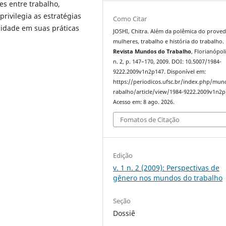
es entre trabalho,
rivilegia as estratégias
Como Citar
cidade em suas práticas
JOSHI, Chitra. Além da polêmica do proved
mulheres, trabalho e história do trabalho.
Revista Mundos do Trabalho
, Florianópoli
n. 2, p. 147–170, 2009. DOI: 10.5007/1984-
9222.2009v1n2p147. Disponível em:
https://periodicos.ufsc.br/index.php/mu
rabalho/article/view/1984-9222.2009v1n2p
Acesso em: 8 ago. 2026.
Fomatos de Citação
Edição
v. 1 n. 2 (2009): Perspectivas de
gênero nos mundos do trabalho
Seção
Dossiê