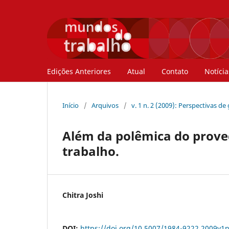
Edições Anteriores
Atual
Contato
Notícia
Início
/
Arquivos
/
v. 1 n. 2 (2009): Perspectivas 
Além da polêmica do proved
trabalho.
Chitra Joshi
DOI:
https://doi.org/10.5007/1984-9222.2009v1