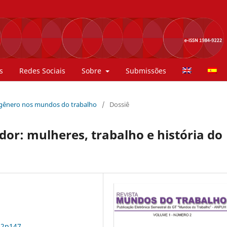
s
Redes Sociais
Sobre
Submissões
de gênero nos mundos do trabalho
/
Dossiê
or: mulheres, trabalho e história do
n2p147