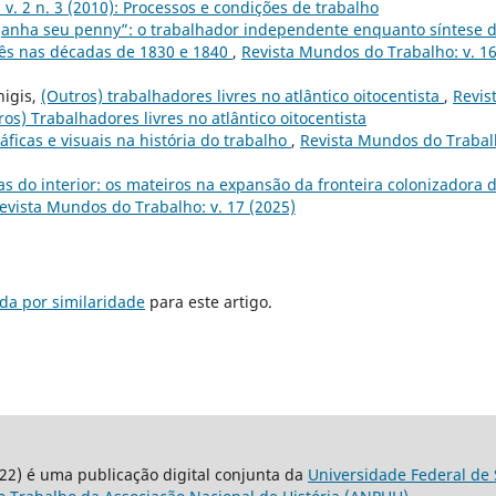
v. 2 n. 3 (2010): Processos e condições de trabalho
nha seu penny”: o trabalhador independente enquanto síntese 
glês nas décadas de 1830 e 1840
,
Revista Mundos do Trabalho: v. 1
nigis,
(Outros) trabalhadores livres no atlântico oitocentista
,
Revis
os) Trabalhadores livres no atlântico oitocentista
ficas e visuais na história do trabalho
,
Revista Mundos do Trabal
as do interior: os mateiros na expansão da fronteira colonizadora 
evista Mundos do Trabalho: v. 17 (2025)
da por similaridade
para este artigo.
22) é uma publicação digital conjunta da
Universidade Federal de 