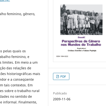
balho feminino, gênero,
s pelas quais os
rabalho feminino, e
s limites. Em meio a um
ação das relações de
ções historiográficas mais
PDF
vedor e a conseqüente
em tais contextos. Em
es sobre o trabalho rural
Publicado
dades no sentido de
2009-11-06
 e informal. Finalmente,