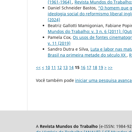
(1961-1964)
,
Revista Mundos do Trabalho: 
Daniel Schneider Bastos,
“O homem que ga
ideologia social do reformismo liberal in
(2024)
Beatriz Gallotti Mamigonian, Fabiane Popi
Mundos do Trabalho: v. 3 n. 6 (2011): (Outr
Pamela Cox,
Os usos de fontes cinematográ
v. 11 (2019)
Sandro Dutra e Silva,
Luta e labor nas mat
Brasil na primeira metade do século XX
,
R
<<
<
10
11
12
13
14
15
16
17
18
19
>
>>
Você também pode
iniciar uma pesquisa avança
A
Revista Mundos do Trabalho
(e-ISSN: 1984-92