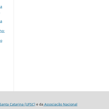
da
6
ta
ho:
do
Santa Catarina (UFSC)
e da
Associação Nacional