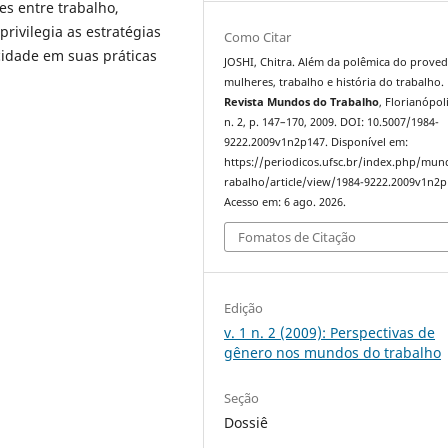
es entre trabalho,
rivilegia as estratégias
Como Citar
cidade em suas práticas
JOSHI, Chitra. Além da polêmica do proved
mulheres, trabalho e história do trabalho.
Revista Mundos do Trabalho
, Florianópoli
n. 2, p. 147–170, 2009. DOI: 10.5007/1984-
9222.2009v1n2p147. Disponível em:
https://periodicos.ufsc.br/index.php/mu
rabalho/article/view/1984-9222.2009v1n2p
Acesso em: 6 ago. 2026.
Fomatos de Citação
Edição
v. 1 n. 2 (2009): Perspectivas de
gênero nos mundos do trabalho
Seção
Dossiê