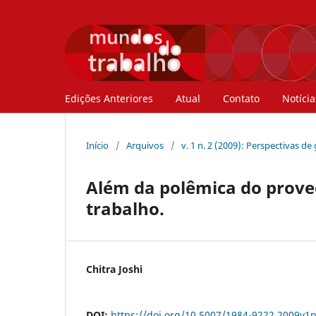
Edições Anteriores
Atual
Contato
Notícia
Início
/
Arquivos
/
v. 1 n. 2 (2009): Perspectivas 
Além da polêmica do proved
trabalho.
Chitra Joshi
DOI:
https://doi.org/10.5007/1984-9222.2009v1