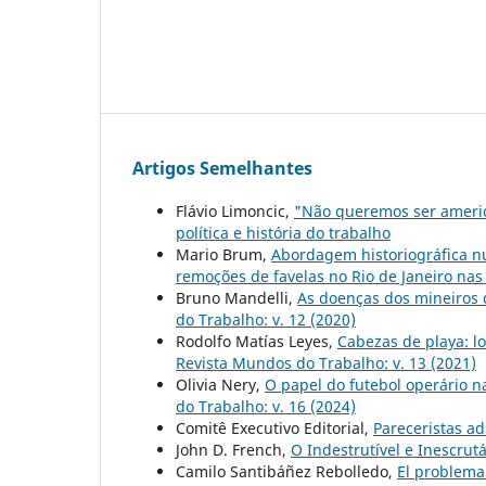
Artigos Semelhantes
Flávio Limoncic,
"Não queremos ser ameri
política e história do trabalho
Mario Brum,
Abordagem historiográfica nu
remoções de favelas no Rio de Janeiro na
Bruno Mandelli,
As doenças dos mineiros 
do Trabalho: v. 12 (2020)
Rodolfo Matías Leyes,
Cabezas de playa: l
Revista Mundos do Trabalho: v. 13 (2021)
Olivia Nery,
O papel do futebol operário n
do Trabalho: v. 16 (2024)
Comitê Executivo Editorial,
Pareceristas ad
John D. French,
O Indestrutível e Inescrutá
Camilo Santibáñez Rebolledo,
El problema