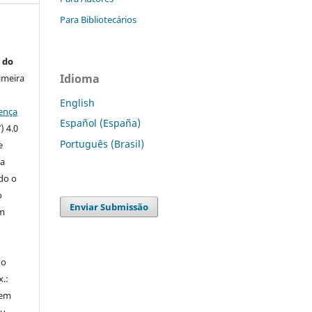
Para Bibliotecários
 do
Idioma
imeira
English
ença
Español (España)
) 4.0
Português (Brasil)
e
 a
ndo o
o
Enviar Submissão
m
do
x.:
 em