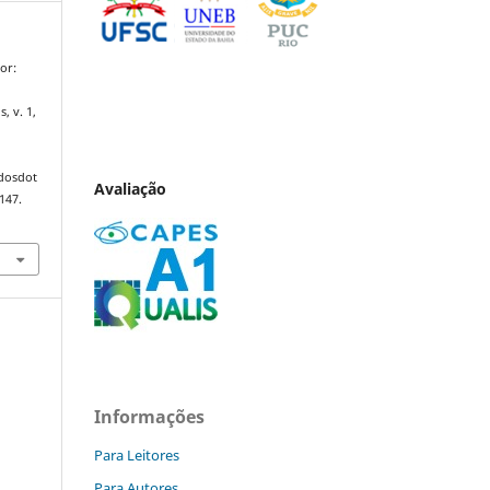
or:
s, v. 1,
ndosdot
Avaliação
147.
Informações
Para Leitores
Para Autores