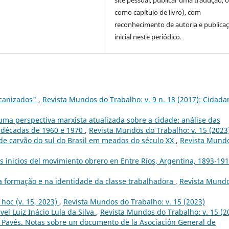
site pessoal, publicar uma tradução, 
como capítulo de livro), com
reconhecimento de autoria e publica
inicial neste periódico.
canizados"
,
Revista Mundos do Trabalho: v. 9 n. 18 (2017): Cidada
ma perspectiva marxista atualizada sobre a cidade: análise das
s décadas de 1960 e 1970
,
Revista Mundos do Trabalho: v. 15 (2023
de carvão do sul do Brasil em meados do século XX
,
Revista Mund
os inicios del movimiento obrero en Entre Ríos, Argentina, 1893-19
a formação e na identidade da classe trabalhadora
,
Revista Mund
 hoc (v. 15, 2023)
,
Revista Mundos do Trabalho: v. 15 (2023)
vel Luiz Inácio Lula da Silva
,
Revista Mundos do Trabalho: v. 15 (2
 Pavés. Notas sobre un documento de la Asociación General de