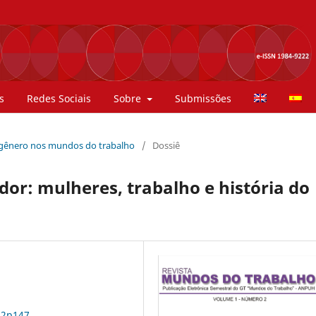
s
Redes Sociais
Sobre
Submissões
de gênero nos mundos do trabalho
/
Dossiê
or: mulheres, trabalho e história do
n2p147