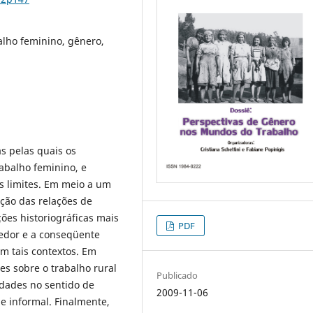
balho feminino, gênero,
s pelas quais os
rabalho feminino, e
s limites. Em meio a um
ação das relações de
ções historiográficas mais
PDF
vedor e a conseqüente
em tais contextos. Em
es sobre o trabalho rural
Publicado
dades no sentido de
2009-11-06
 e informal. Finalmente,