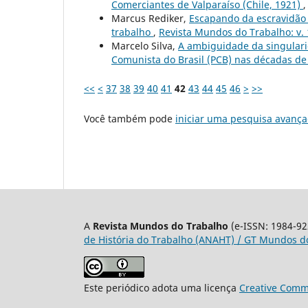
Comerciantes de Valparaíso (Chile, 1921)
Marcus Rediker,
Escapando da escravidão 
trabalho
,
Revista Mundos do Trabalho: v. 
Marcelo Silva,
A ambiguidade da singularid
Comunista do Brasil (PCB) nas décadas d
<<
<
37
38
39
40
41
42
43
44
45
46
>
>>
Você também pode
iniciar uma pesquisa avança
A
Revista Mundos do Trabalho
(e-ISSN: 1984-92
de História do Trabalho (ANAHT) / GT Mundos do
Este periódico adota uma licença
Creative Commo