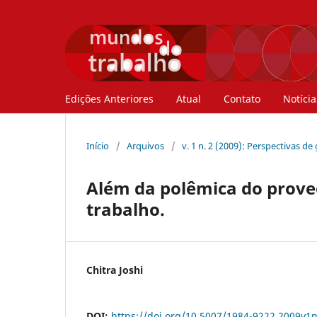
Edições Anteriores
Atual
Contato
Notícia
Início
/
Arquivos
/
v. 1 n. 2 (2009): Perspectivas 
Além da polêmica do proved
trabalho.
Chitra Joshi
DOI:
https://doi.org/10.5007/1984-9222.2009v1