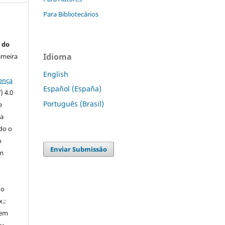
Para Bibliotecários
 do
Idioma
imeira
English
ença
Español (España)
) 4.0
Português (Brasil)
e
 a
ndo o
o
Enviar Submissão
m
do
x.:
 em