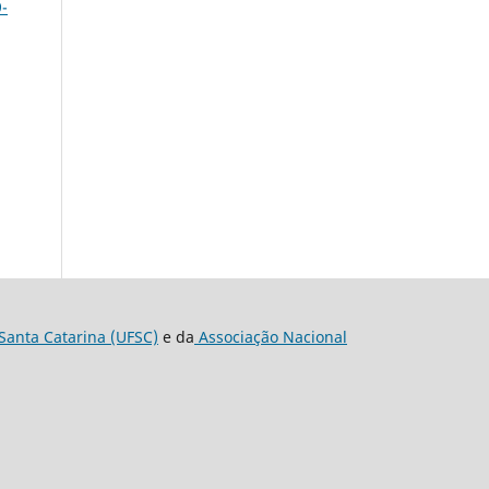
9-
Santa Catarina (UFSC)
e da
Associação Nacional