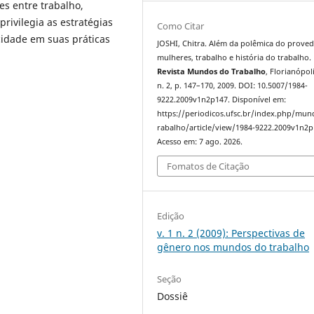
es entre trabalho,
rivilegia as estratégias
Como Citar
cidade em suas práticas
JOSHI, Chitra. Além da polêmica do proved
mulheres, trabalho e história do trabalho.
Revista Mundos do Trabalho
, Florianópoli
n. 2, p. 147–170, 2009. DOI: 10.5007/1984-
9222.2009v1n2p147. Disponível em:
https://periodicos.ufsc.br/index.php/mu
rabalho/article/view/1984-9222.2009v1n2p
Acesso em: 7 ago. 2026.
Fomatos de Citação
Edição
v. 1 n. 2 (2009): Perspectivas de
gênero nos mundos do trabalho
Seção
Dossiê