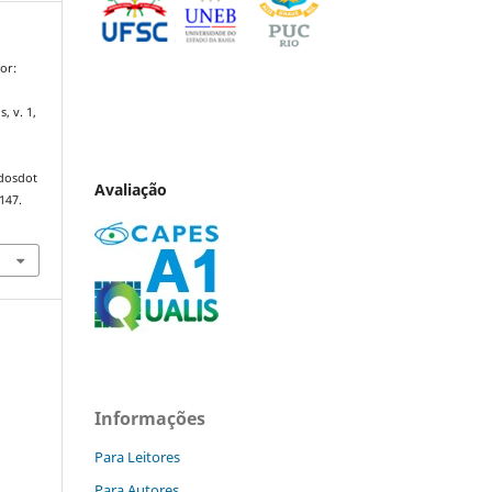
or:
s, v. 1,
ndosdot
Avaliação
147.
Informações
Para Leitores
Para Autores