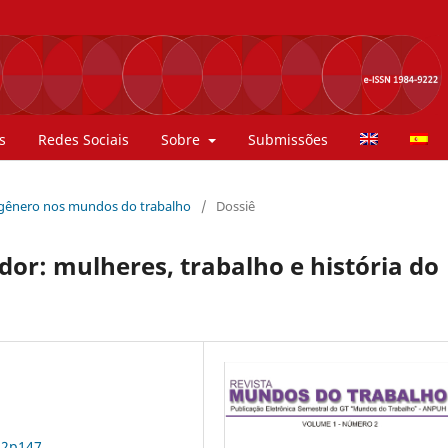
s
Redes Sociais
Sobre
Submissões
de gênero nos mundos do trabalho
/
Dossiê
or: mulheres, trabalho e história do
n2p147