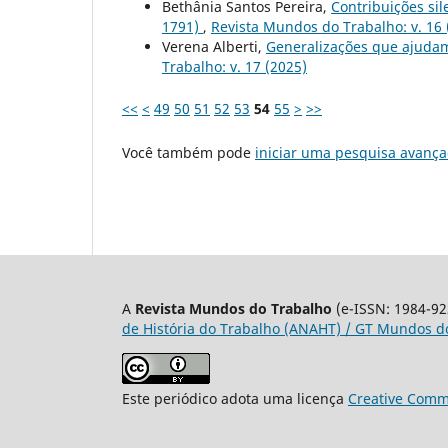
Bethânia Santos Pereira,
Contribuições si
1791)
,
Revista Mundos do Trabalho: v. 16 
Verena Alberti,
Generalizações que ajuda
Trabalho: v. 17 (2025)
<<
<
49
50
51
52
53
54
55
>
>>
Você também pode
iniciar uma pesquisa avança
A
Revista Mundos do Trabalho
(e-ISSN: 1984-92
de História do Trabalho (ANAHT) / GT Mundos do
Este periódico adota uma licença
Creative Commo