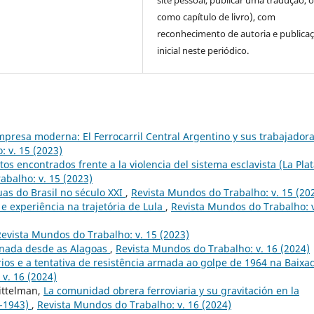
site pessoal, publicar uma tradução, 
como capítulo de livro), com
reconhecimento de autoria e publica
inicial neste periódico.
presa moderna: El Ferrocarril Central Argentino y sus trabajadora
 v. 15 (2023)
s encontrados frente a la violencia del sistema esclavista (La Plat
abalho: v. 15 (2023)
ruas do Brasil no século XXI
,
Revista Mundos do Trabalho: v. 15 (20
 e experiência na trajetória de Lula
,
Revista Mundos do Trabalho: v
evista Mundos do Trabalho: v. 15 (2023)
rnada desde as Alagoas
,
Revista Mundos do Trabalho: v. 16 (2024)
os e a tentativa de resistência armada ao golpe de 1964 na Baixa
v. 16 (2024)
ittelman,
La comunidad obrera ferroviaria y su gravitación en la
0-1943)
,
Revista Mundos do Trabalho: v. 16 (2024)