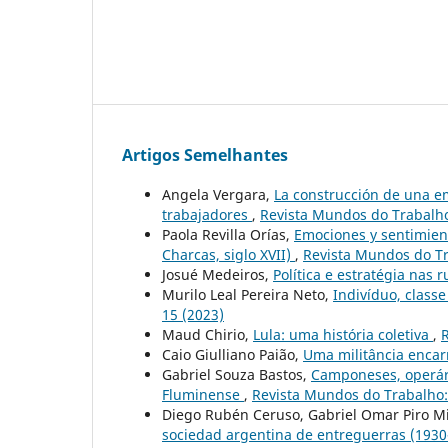
Artigos Semelhantes
Angela Vergara,
La construcción de una em
trabajadores
,
Revista Mundos do Trabalho:
Paola Revilla Orías,
Emociones y sentimiento
Charcas, siglo XVII)
,
Revista Mundos do Tr
Josué Medeiros,
Política e estratégia nas 
Murilo Leal Pereira Neto,
Indivíduo, classe
15 (2023)
Maud Chirio,
Lula: uma história coletiva
,
R
Caio Giulliano Paião,
Uma militância enca
Gabriel Souza Bastos,
Camponeses, operári
Fluminense
,
Revista Mundos do Trabalho: 
Diego Rubén Ceruso, Gabriel Omar Piro M
sociedad argentina de entreguerras (193