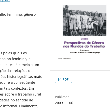
balho feminino, gênero,
s pelas quais os
rabalho feminino, e
s limites. Em meio a um
ação das relações de
ções historiográficas mais
PDF
vedor e a conseqüente
em tais contextos. Em
es sobre o trabalho rural
Publicado
dades no sentido de
2009-11-06
 e informal. Finalmente,