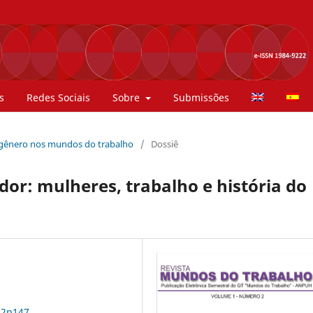
s
Redes Sociais
Sobre
Submissões
de gênero nos mundos do trabalho
/
Dossiê
or: mulheres, trabalho e história do
n2p147