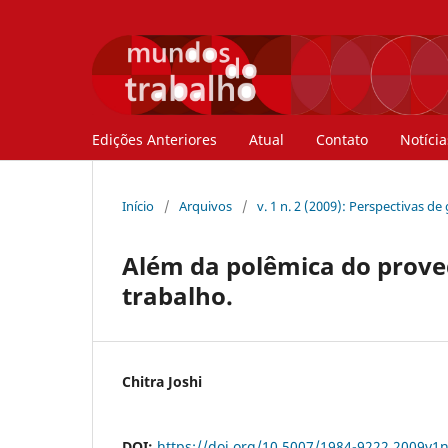
Edições Anteriores
Atual
Contato
Notícia
Início
/
Arquivos
/
v. 1 n. 2 (2009): Perspectivas 
Além da polêmica do proved
trabalho.
Chitra Joshi
DOI:
https://doi.org/10.5007/1984-9222.2009v1