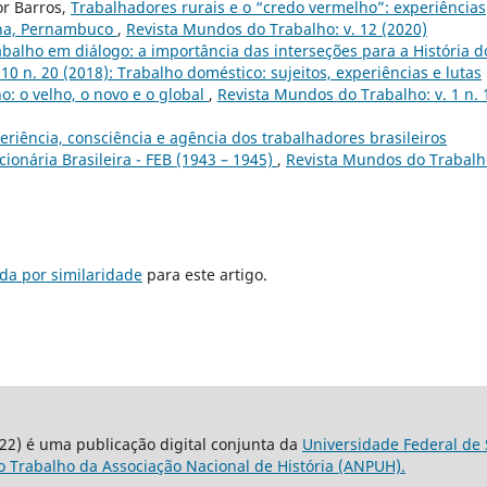
or Barros,
Trabalhadores rurais e o “credo vermelho”: experiências
ana, Pernambuco
,
Revista Mundos do Trabalho: v. 12 (2020)
balho em diálogo: a importância das interseções para a História d
10 n. 20 (2018): Trabalho doméstico: sujeitos, experiências e lutas
o: o velho, o novo e o global
,
Revista Mundos do Trabalho: v. 1 n. 
eriência, consciência e agência dos trabalhadores brasileiros
ionária Brasileira - FEB (1943 – 1945)
,
Revista Mundos do Trabalho
da por similaridade
para este artigo.
22) é uma publicação digital conjunta da
Universidade Federal de 
 Trabalho da Associação Nacional de História (ANPUH).