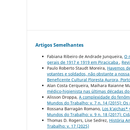
Artigos Semelhantes
Fabiana Ribeiro de Andrade Junqueira,
O 
gerais de 1917 e 1919 em Piracicaba
,
Revi
Paulo Roberto Staudt Moreira,
Havemos de 
votantes e soldados, não obstante a nossa 
Beneficente Cultural Floresta Aurora, Porto
Alan Costa Cerqueira, Maihara Raianne Ma
médico-higienista nas últimas décadas do
Alisson Droppa,
A complexidade do fenôme
Mundos do Trabalho: v. 7 n. 14 (2015): Os
Rossana Barragán Romano,
Los k’ajchas* 
Mundos do Trabalho: v. 9 n. 18 (2017): Cida
Thomas D. Rogers, Lise Sedrez,
História A
Trabalho: v. 17 (2025)