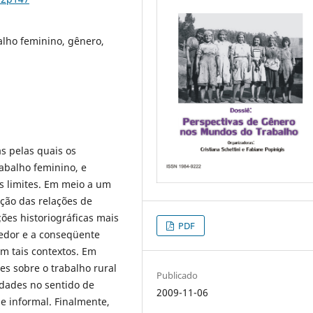
balho feminino, gênero,
s pelas quais os
rabalho feminino, e
s limites. Em meio a um
ação das relações de
ções historiográficas mais
PDF
vedor e a conseqüente
em tais contextos. Em
es sobre o trabalho rural
Publicado
dades no sentido de
2009-11-06
 e informal. Finalmente,