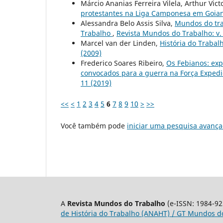
Márcio Ananias Ferreira Vilela, Arthur Vict
protestantes na Liga Camponesa em Goi
Alessandra Belo Assis Silva,
Mundos do tra
Trabalho
,
Revista Mundos do Trabalho: v. 
Marcel van der Linden,
História do Trabalh
(2009)
Frederico Soares Ribeiro,
Os Febianos: exp
convocados para a guerra na Força Expedic
11 (2019)
<<
<
1
2
3
4
5
6
7
8
9
10
>
>>
Você também pode
iniciar uma pesquisa avança
A
Revista Mundos do Trabalho
(e-ISSN: 1984-92
de História do Trabalho (ANAHT) / GT Mundos do