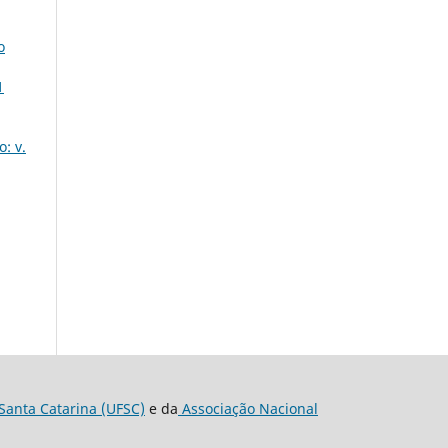
o
1
: v.
Santa Catarina (UFSC)
e da
Associação Nacional