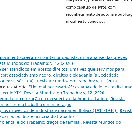
site pessoal, publicar uma tradução, 
como capítulo de livro), com
reconhecimento de autoria e publica
inicial neste periódico.
movimento operário no interior paulista: uma análise das greves
sta Mundos do Trabalho: v. 12 (2020)
ser atendidos em nossos direitos, uma vez que servimos para
cor: associativismo negro, direitos e cidadania (a Sociedade
 Alegre, séc. XIX)
,
Revista Mundos do Trabalho: v. 11 (2019)
rques Vitoria,
"Um mal necessário?": as amas de leite e o discurs
 século XIX
,
Revista Mundos do Trabalho: v. 12 (2020)
no da terceirização na perspectiva da América Latina
,
Revista
 mineiros e o trabalho em mineração
y los proyectos de industria y nación en Bolivia (1935-1940)
,
Revist
dania, política e história do trabalho
mbiental e do Trabalho: traços de família
,
Revista Mundos do