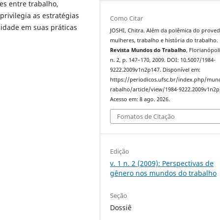
es entre trabalho,
rivilegia as estratégias
Como Citar
cidade em suas práticas
JOSHI, Chitra. Além da polêmica do proved
mulheres, trabalho e história do trabalho.
Revista Mundos do Trabalho
, Florianópoli
n. 2, p. 147–170, 2009. DOI: 10.5007/1984-
9222.2009v1n2p147. Disponível em:
https://periodicos.ufsc.br/index.php/mu
rabalho/article/view/1984-9222.2009v1n2p
Acesso em: 8 ago. 2026.
Fomatos de Citação
Edição
v. 1 n. 2 (2009): Perspectivas de
gênero nos mundos do trabalho
Seção
Dossiê