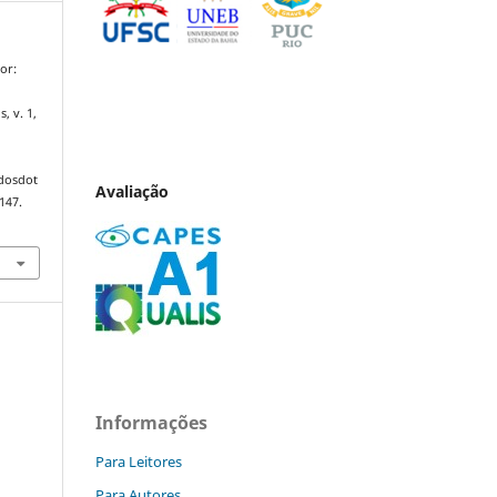
or:
s, v. 1,
ndosdot
Avaliação
147.
Informações
Para Leitores
Para Autores