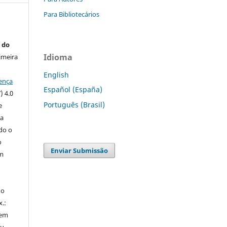
Para Bibliotecários
 do
Idioma
imeira
English
ença
Español (España)
) 4.0
Português (Brasil)
e
 a
ndo o
o
Enviar Submissão
m
do
x.:
 em