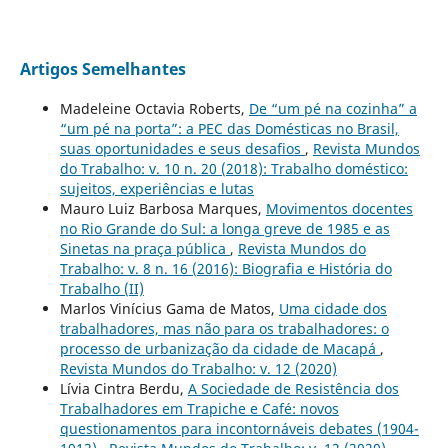
Artigos Semelhantes
Madeleine Octavia Roberts,
De “um pé na cozinha” a
“um pé na porta”: a PEC das Domésticas no Brasil,
suas oportunidades e seus desafios
,
Revista Mundos
do Trabalho: v. 10 n. 20 (2018): Trabalho doméstico:
sujeitos, experiências e lutas
Mauro Luiz Barbosa Marques,
Movimentos docentes
no Rio Grande do Sul: a longa greve de 1985 e as
Sinetas na praça pública
,
Revista Mundos do
Trabalho: v. 8 n. 16 (2016): Biografia e História do
Trabalho (II)
Marlos Vinícius Gama de Matos,
Uma cidade dos
trabalhadores, mas não para os trabalhadores: o
processo de urbanização da cidade de Macapá
,
Revista Mundos do Trabalho: v. 12 (2020)
Lívia Cintra Berdu,
A Sociedade de Resistência dos
Trabalhadores em Trapiche e Café: novos
questionamentos para incontornáveis debates (1904-