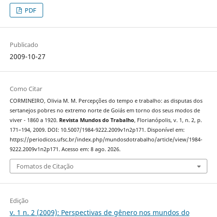
PDF
Publicado
2009-10-27
Como Citar
CORMINEIRO, Olivia M. M. Percepções do tempo e trabalho: as disputas dos
sertanejos pobres no extremo norte de Goiás em torno dos seus modos de
viver - 1860 a 1920.
Revista Mundos do Trabalho
, Florianópolis, v. 1, n. 2, p.
171–194, 2009. DOI: 10.5007/1984-9222.2009v1n2p171. Disponível em:
https://periodicos.ufsc.br/index.php/mundosdotrabalho/article/view/1984-
9222.2009v1n2p171. Acesso em: 8 ago. 2026.
Fomatos de Citação
Edição
v. 1 n. 2 (2009): Perspectivas de gênero nos mundos do