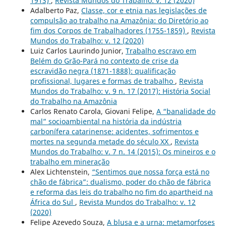
1913)
,
Revista Mundos do Trabalho: v. 12 (2020)
Adalberto Paz,
Classe, cor e etnia nas legislações de
compulsão ao trabalho na Amazônia: do Diretório ao
fim dos Corpos de Trabalhadores (1755-1859)
,
Revista
Mundos do Trabalho: v. 12 (2020)
Luiz Carlos Laurindo Junior,
Trabalho escravo em
Belém do Grão-Pará no contexto de crise da
escravidão negra (1871-1888): qualificação
profissional, lugares e formas de trabalho
,
Revista
Mundos do Trabalho: v. 9 n. 17 (2017): História Social
do Trabalho na Amazônia
Carlos Renato Carola, Giovani Felipe,
A “banalidade do
mal” socioambiental na história da indústria
carbonífera catarinense: acidentes, sofrimentos e
mortes na segunda metade do século XX
,
Revista
Mundos do Trabalho: v. 7 n. 14 (2015): Os mineiros e o
trabalho em mineração
Alex Lichtenstein,
“Sentimos que nossa força está no
chão de fábrica”: dualismo, poder do chão de fábrica
e reforma das leis do trabalho no fim do apartheid na
África do Sul
,
Revista Mundos do Trabalho: v. 12
(2020)
Felipe Azevedo Souza,
A blusa e a urna: metamorfoses