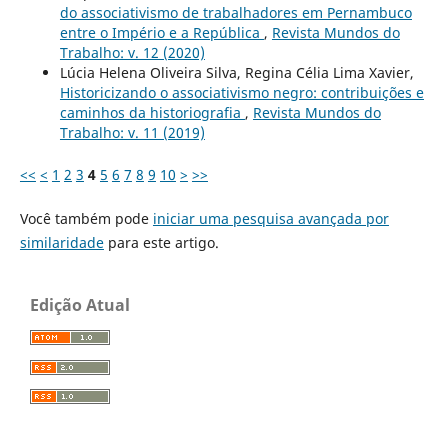
do associativismo de trabalhadores em Pernambuco
entre o Império e a República
,
Revista Mundos do
Trabalho: v. 12 (2020)
Lúcia Helena Oliveira Silva, Regina Célia Lima Xavier,
Historicizando o associativismo negro: contribuições e
caminhos da historiografia
,
Revista Mundos do
Trabalho: v. 11 (2019)
<<
<
1
2
3
4
5
6
7
8
9
10
>
>>
Você também pode
iniciar uma pesquisa avançada por
similaridade
para este artigo.
Edição Atual