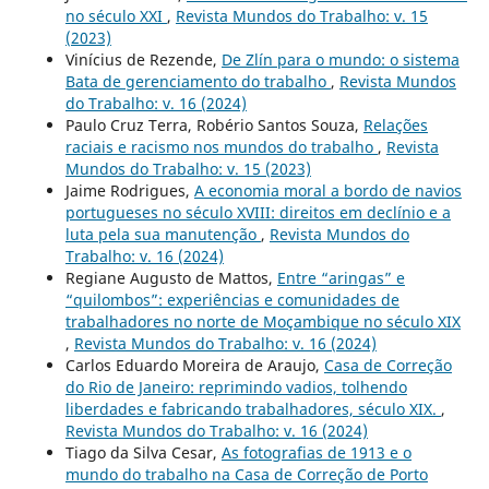
no século XXI
,
Revista Mundos do Trabalho: v. 15
(2023)
Vinícius de Rezende,
De Zlín para o mundo: o sistema
Bata de gerenciamento do trabalho
,
Revista Mundos
do Trabalho: v. 16 (2024)
Paulo Cruz Terra, Robério Santos Souza,
Relações
raciais e racismo nos mundos do trabalho
,
Revista
Mundos do Trabalho: v. 15 (2023)
Jaime Rodrigues,
A economia moral a bordo de navios
portugueses no século XVIII: direitos em declínio e a
luta pela sua manutenção
,
Revista Mundos do
Trabalho: v. 16 (2024)
Regiane Augusto de Mattos,
Entre “aringas” e
“quilombos”: experiências e comunidades de
trabalhadores no norte de Moçambique no século XIX
,
Revista Mundos do Trabalho: v. 16 (2024)
Carlos Eduardo Moreira de Araujo,
Casa de Correção
do Rio de Janeiro: reprimindo vadios, tolhendo
liberdades e fabricando trabalhadores, século XIX.
,
Revista Mundos do Trabalho: v. 16 (2024)
Tiago da Silva Cesar,
As fotografias de 1913 e o
mundo do trabalho na Casa de Correção de Porto