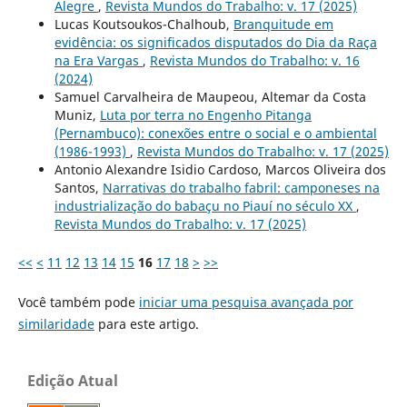
Alegre
,
Revista Mundos do Trabalho: v. 17 (2025)
Lucas Koutsoukos-Chalhoub,
Branquitude em
evidência: os significados disputados do Dia da Raça
na Era Vargas
,
Revista Mundos do Trabalho: v. 16
(2024)
Samuel Carvalheira de Maupeou, Altemar da Costa
Muniz,
Luta por terra no Engenho Pitanga
(Pernambuco): conexões entre o social e o ambiental
(1986-1993)
,
Revista Mundos do Trabalho: v. 17 (2025)
Antonio Alexandre Isidio Cardoso, Marcos Oliveira dos
Santos,
Narrativas do trabalho fabril: camponeses na
industrialização do babaçu no Piauí no século XX
,
Revista Mundos do Trabalho: v. 17 (2025)
<<
<
11
12
13
14
15
16
17
18
>
>>
Você também pode
iniciar uma pesquisa avançada por
similaridade
para este artigo.
Edição Atual