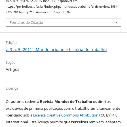
10.5007/1984-9222.2011v3n5p213. Disponível em:
https://periodicos.ufsc.br/index.php/mundosdotrabalho/article/view/1984-
9222.2011v3n5p213. Acesso em: 7 ago. 2026.
Fomatos de Citação
Edição
v. 3 n. 5 (2011): Mundo urbano e história do trabalho
Seção
Artigos
Licença
Os autores cedem à
Revista Mundos do Trabalho
os direitos
exclusivos de primeira publicação, com o trabalho simultaneamente
licenciado sob a
Licença Creative Commons Attribution
(CC BY) 4.0
International. Esta licença permite que
terceiros
remixem, adaptem