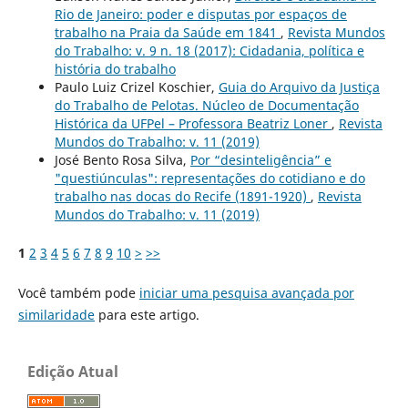
Rio de Janeiro: poder e disputas por espaços de
trabalho na Praia da Saúde em 1841
,
Revista Mundos
do Trabalho: v. 9 n. 18 (2017): Cidadania, política e
história do trabalho
Paulo Luiz Crizel Koschier,
Guia do Arquivo da Justiça
do Trabalho de Pelotas. Núcleo de Documentação
Histórica da UFPel – Professora Beatriz Loner
,
Revista
Mundos do Trabalho: v. 11 (2019)
José Bento Rosa Silva,
Por “desinteligência” e
"questiúnculas": representações do cotidiano e do
trabalho nas docas do Recife (1891-1920)
,
Revista
Mundos do Trabalho: v. 11 (2019)
1
2
3
4
5
6
7
8
9
10
>
>>
Você também pode
iniciar uma pesquisa avançada por
similaridade
para este artigo.
Edição Atual