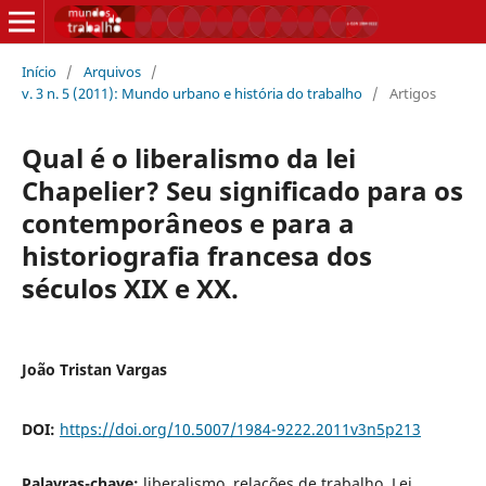
Início
/
Arquivos
/
v. 3 n. 5 (2011): Mundo urbano e história do trabalho
/
Artigos
Qual é o liberalismo da lei
Chapelier? Seu significado para os
contemporâneos e para a
historiografia francesa dos
séculos XIX e XX.
João Tristan Vargas
DOI:
https://doi.org/10.5007/1984-9222.2011v3n5p213
Palavras-chave:
liberalismo, relações de trabalho, Lei