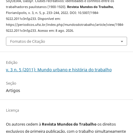
SIQUEIRA, Uassyr. Clubes recreativos: identidades e conflitos entre os
trabalhadores paulistanos (1900-1920).
Revista Mundos do Trabalho
,
Florianópolis, v. 3, n. 5, p. 233–244, 2022. DOI: 10.5007/1984-
9222.2011v3n5p233. Disponível em:
https://periodicos.ufsc.br/index.php/mundosdotrabalho/article/view/1984-
9222.2011v3n5p233. Acesso em: 8 ago. 2026.
Fomatos de Citação
Edição
v. 3 n. 5 (2011): Mundo urbano e história do trabalho
Seção
Artigos
Licença
Os autores cedem à
Revista Mundos do Trabalho
os direitos
exclusivos de primeira publicação, com o trabalho simultaneamente