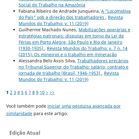
Social do Trabalho na Amazônia
Fabiana Ribeiro de Andrade Junqueira,
A "Locomotiva
do País" sob a direção dos trabalhadores
,
Revista
Mundos do Trabalho: v. 11 (2019)
Guilherme Machado Nunes,
Mobilizações operárias e
estratégias patronais: disputas em torno da Lei de
Férias em Porto Alegre, São Paulo e Rio de Janeiro
(1930-1935)
,
Revista Mundos do Trabalho: v. 7 n. 14
(2015): Os mineiros e o trabalho em mineração
Alessandra Belo Assis Silva,
Trabalhadores precários
no Tribunal Superior do Trabalho: salário, contrato e
jornada de trabalho (Brasil, 1946-1953)
,
Revista
Mundos do Trabalho: v. 11 (2019)
1
2
3
4
5
6
7
8
9
10
>
>>
Você também pode
iniciar uma pesquisa avançada por
similaridade
para este artigo.
Edição Atual