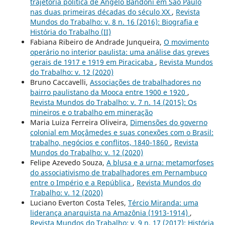
trajetória política de Angelo Bandoni em São Paulo
nas duas primeiras décadas do século XX
,
Revista
Mundos do Trabalho: v. 8 n. 16 (2016): Biografia e
História do Trabalho (II)
Fabiana Ribeiro de Andrade Junqueira,
O movimento
operário no interior paulista: uma análise das greves
gerais de 1917 e 1919 em Piracicaba
,
Revista Mundos
do Trabalho: v. 12 (2020)
Bruno Caccavelli,
Associações de trabalhadores no
bairro paulistano da Mooca entre 1900 e 1920
,
Revista Mundos do Trabalho: v. 7 n. 14 (2015): Os
mineiros e o trabalho em mineração
Maria Luiza Ferreira Oliveira,
Dimensões do governo
colonial em Moçâmedes e suas conexões com o Brasil:
trabalho, negócios e conflitos, 1840-1860
,
Revista
Mundos do Trabalho: v. 12 (2020)
Felipe Azevedo Souza,
A blusa e a urna: metamorfoses
do associativismo de trabalhadores em Pernambuco
entre o Império e a República
,
Revista Mundos do
Trabalho: v. 12 (2020)
Luciano Everton Costa Teles,
Tércio Miranda: uma
liderança anarquista na Amazônia (1913-1914)
,
Revista Mundos do Trabalho: v. 9 n. 17 (2017): História