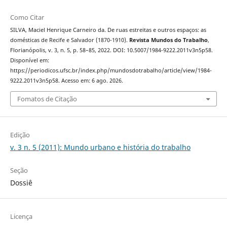
Como Citar
SILVA, Maciel Henrique Carneiro da. De ruas estreitas e outros espaços: as
domésticas de Recife e Salvador (1870-1910).
Revista Mundos do Trabalho
,
Florianópolis, v. 3, n. 5, p. 58–85, 2022. DOI: 10.5007/1984-9222.2011v3n5p58.
Disponível em:
https://periodicos.ufsc.br/index.php/mundosdotrabalho/article/view/1984-
9222.2011v3n5p58. Acesso em: 6 ago. 2026.
Fomatos de Citação
Edição
v. 3 n. 5 (2011): Mundo urbano e história do trabalho
Seção
Dossiê
Licença