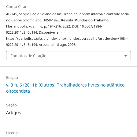
Como Citar
AGUAS, Sergio Paolo Solano de las. Trabalho, ordem interna e controle social
no Caribe colombiano, 1850-1920.
Revista Mundos do Trabalho
,
Florianópolis, v. 3, n. 6, p. 194–216, 2022. DOI: 10.5007/1984-
9222.2011v3n6p194. Disponível em:
https://periodicos.ufsc.br/index.php/mundosdotrabalho/article/view/1984-
9222.2011v3n6p194. Acesso em: 8 ago. 2026.
Fomatos de Citação
Edição
v. 3 n. 6 (2011): (Outros) Trabalhadores livres no atlântico
oitocentista
Seção
Artigos
Licença