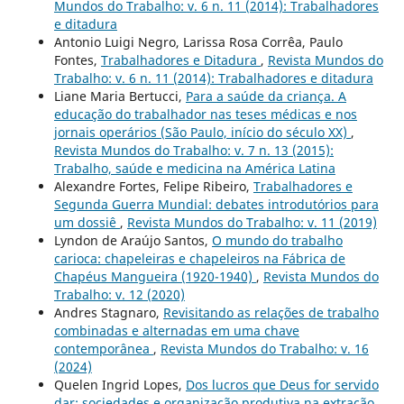
Mundos do Trabalho: v. 6 n. 11 (2014): Trabalhadores
e ditadura
Antonio Luigi Negro, Larissa Rosa Corrêa, Paulo
Fontes,
Trabalhadores e Ditadura
,
Revista Mundos do
Trabalho: v. 6 n. 11 (2014): Trabalhadores e ditadura
Liane Maria Bertucci,
Para a saúde da criança. A
educação do trabalhador nas teses médicas e nos
jornais operários (São Paulo, início do século XX)
,
Revista Mundos do Trabalho: v. 7 n. 13 (2015):
Trabalho, saúde e medicina na América Latina
Alexandre Fortes, Felipe Ribeiro,
Trabalhadores e
Segunda Guerra Mundial: debates introdutórios para
um dossiê
,
Revista Mundos do Trabalho: v. 11 (2019)
Lyndon de Araújo Santos,
O mundo do trabalho
carioca: chapeleiras e chapeleiros na Fábrica de
Chapéus Mangueira (1920-1940)
,
Revista Mundos do
Trabalho: v. 12 (2020)
Andres Stagnaro,
Revisitando as relações de trabalho
combinadas e alternadas em uma chave
contemporânea
,
Revista Mundos do Trabalho: v. 16
(2024)
Quelen Ingrid Lopes,
Dos lucros que Deus for servido
dar: sociedades e organização produtiva na extração