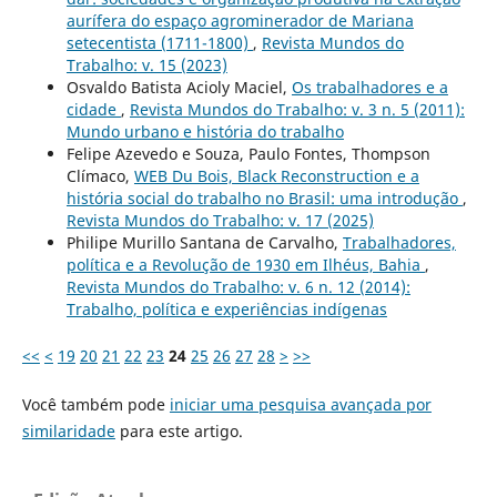
aurífera do espaço agrominerador de Mariana
setecentista (1711-1800)
,
Revista Mundos do
Trabalho: v. 15 (2023)
Osvaldo Batista Acioly Maciel,
Os trabalhadores e a
cidade
,
Revista Mundos do Trabalho: v. 3 n. 5 (2011):
Mundo urbano e história do trabalho
Felipe Azevedo e Souza, Paulo Fontes, Thompson
Clímaco,
WEB Du Bois, Black Reconstruction e a
história social do trabalho no Brasil: uma introdução
,
Revista Mundos do Trabalho: v. 17 (2025)
Philipe Murillo Santana de Carvalho,
Trabalhadores,
política e a Revolução de 1930 em Ilhéus, Bahia
,
Revista Mundos do Trabalho: v. 6 n. 12 (2014):
Trabalho, política e experiências indígenas
<<
<
19
20
21
22
23
24
25
26
27
28
>
>>
Você também pode
iniciar uma pesquisa avançada por
similaridade
para este artigo.