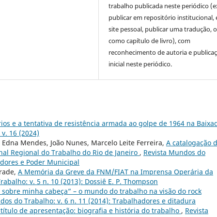
trabalho publicada neste periódico (e
publicar em repositório institucional,
site pessoal, publicar uma tradução, 
como capítulo de livro), com
reconhecimento de autoria e publica
inicial neste periódico.
os e a tentativa de resistência armada ao golpe de 1964 na Baixa
v. 16 (2024)
, Edna Mendes, João Nunes, Marcelo Leite Ferreira,
A catalogação 
nal Regional do Trabalho do Rio de Janeiro
,
Revista Mundos do
hadores e Poder Municipal
drade,
A Memória da Greve da FNM/FIAT na Imprensa Operária da
abalho: v. 5 n. 10 (2013): Dossiê E. P. Thompson
sobre minha cabeça” – o mundo do trabalho na visão do rock
dos do Trabalho: v. 6 n. 11 (2014): Trabalhadores e ditadura
 título de apresentação: biografia e história do trabalho
,
Revista