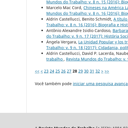
Mundos do Trabalho: v. 8 n. 15 (2016): Biog
Marcelo Mac Cord,
Chineses na América La
Mundos do Trabalho: v. 8 n. 16 (2016): Biog
Aldrin Castellucci, Benito Schmidt,
A títul
Trabalho: v. 8 n. 16 (2016): Biografia e His
Antônio Alexandre Isidio Cardoso,
Barbara
do Trabalho: v. 9 n. 17 (2017): História S
Ángela Vergara,
La Unidad Popular y los tr
Trabalho: v. 9 n. 18 (2017): Cidadania, polí
Aldrin Castellucci, David P. Lacerda, Naub
trabalho
,
Revista Mundos do Trabalho: v. 9
<<
<
23
24
25
26
27
28
29
30
31
32
>
>>
Você também pode
iniciar uma pesquisa avança