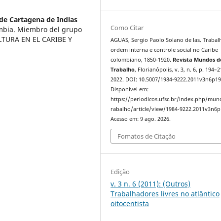
de Cartagena de Indias
Como Citar
ombia. Miembro del grupo
LTURA EN EL CARIBE Y
AGUAS, Sergio Paolo Solano de las. Trabal
ordem interna e controle social no Caribe
colombiano, 1850-1920.
Revista Mundos d
Trabalho
, Florianópolis, v. 3, n. 6, p. 194–2
2022. DOI: 10.5007/1984-9222.2011v3n6p19
Disponível em:
https://periodicos.ufsc.br/index.php/mu
rabalho/article/view/1984-9222.2011v3n6p
Acesso em: 9 ago. 2026.
Fomatos de Citação
Edição
v. 3 n. 6 (2011): (Outros)
Trabalhadores livres no atlântico
oitocentista