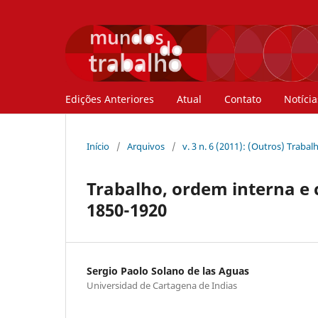
Edições Anteriores
Atual
Contato
Notícia
Início
/
Arquivos
/
v. 3 n. 6 (2011): (Outros) Trabal
Trabalho, ordem interna e 
1850-1920
Sergio Paolo Solano de las Aguas
Universidad de Cartagena de Indias