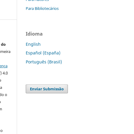
Para Bibliotecários
Idioma
English
 do
imeira
Español (España)
Português (Brasil)
ença
) 4.0
e
 a
Enviar Submissão
ndo o
o
m
do