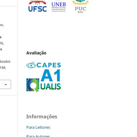
ho,
o
16,
4.
Avaliação
ndosdot
194.
Informações
Para Leitores
Para Autores