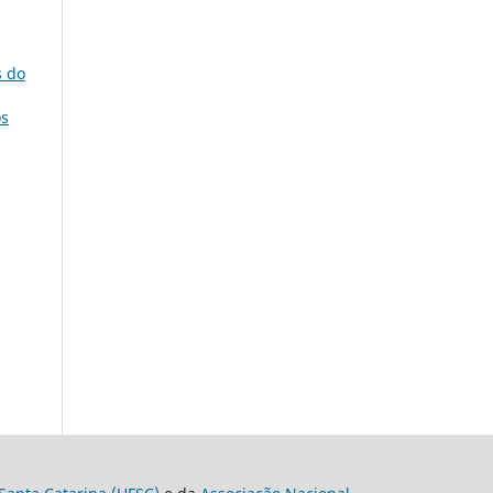
s do
os