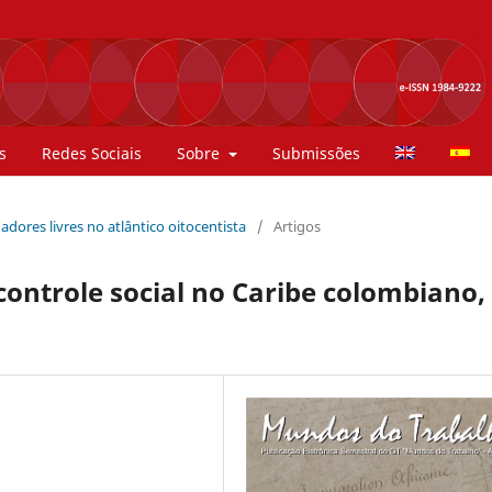
s
Redes Sociais
Sobre
Submissões
hadores livres no atlântico oitocentista
/
Artigos
controle social no Caribe colombiano,