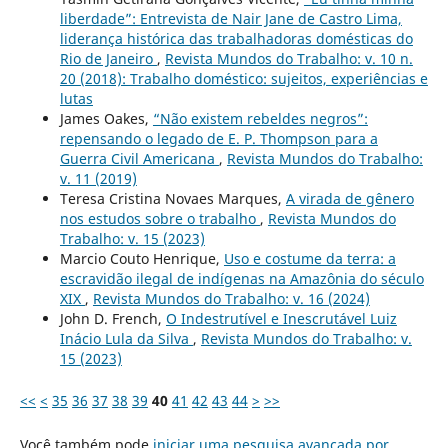
liberdade”: Entrevista de Nair Jane de Castro Lima,
liderança histórica das trabalhadoras domésticas do
Rio de Janeiro
,
Revista Mundos do Trabalho: v. 10 n.
20 (2018): Trabalho doméstico: sujeitos, experiências e
lutas
James Oakes,
“Não existem rebeldes negros”:
repensando o legado de E. P. Thompson para a
Guerra Civil Americana
,
Revista Mundos do Trabalho:
v. 11 (2019)
Teresa Cristina Novaes Marques,
A virada de gênero
nos estudos sobre o trabalho
,
Revista Mundos do
Trabalho: v. 15 (2023)
Marcio Couto Henrique,
Uso e costume da terra: a
escravidão ilegal de indígenas na Amazônia do século
XIX
,
Revista Mundos do Trabalho: v. 16 (2024)
John D. French,
O Indestrutível e Inescrutável Luiz
Inácio Lula da Silva
,
Revista Mundos do Trabalho: v.
15 (2023)
<<
<
35
36
37
38
39
40
41
42
43
44
>
>>
Você também pode
iniciar uma pesquisa avançada por