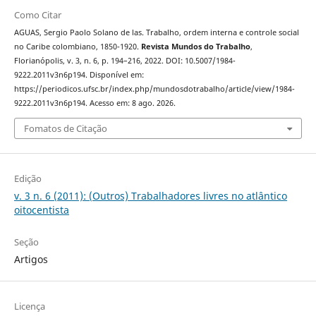
Como Citar
AGUAS, Sergio Paolo Solano de las. Trabalho, ordem interna e controle social
no Caribe colombiano, 1850-1920.
Revista Mundos do Trabalho
,
Florianópolis, v. 3, n. 6, p. 194–216, 2022. DOI: 10.5007/1984-
9222.2011v3n6p194. Disponível em:
https://periodicos.ufsc.br/index.php/mundosdotrabalho/article/view/1984-
9222.2011v3n6p194. Acesso em: 8 ago. 2026.
Fomatos de Citação
Edição
v. 3 n. 6 (2011): (Outros) Trabalhadores livres no atlântico
oitocentista
Seção
Artigos
Licença