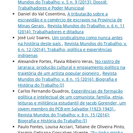
Mundos do Trabalho: v. 5 n. 9 (2013): Dossiê:
Trabalhadores e Poder Municipal
Daniel do Val Cosentino,
A tributação sobre a
escravidão e o comércio de escravos na Província de
Minas Gerais
,
Revista Mundos do Trabalho: v. 6 n. 11
(2014): Trabalhadores e ditadura
José Luiz Soares,
Um sindicalismo como nunca antes
na história deste país
,
Revista Mundos do Trabalho: v.
6 n. 12 (2014): Trabalho, política e experiências
indígenas
Alexandre Fortes, Flavia Ribeiro Veras,
No rastro de
Jararaca: produção cultural e engajamento político na
trajetória de um artista popular pioneiro
,
Revista
Mundos do Trabalho: v. 8 n. 15 (2016): Biografia e
História do Trabalho (I)
Carlos Fernando Quadros,
Experiências de formação
política e intelectual de um comunista: família, etnia,
leituras e militância estudantil de Jacob Gorender, um
jovem membro do PCB em Salvador (1923-1943)
,
Revista Mundos do Trabalho: v. 8 n. 15 (2016):
Biografia e História do Trabalho (I)
Paulo Fontes, Louisa Acciari, Tatiane de Oliveira Pinto,
Yasmin Getirana Gonçalves Vicente,
“Eu tinha minha