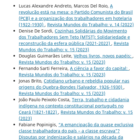
Lucas Alexandre Andreto, Marcos Del Roio,
A
revolução está na mesa: o Partido Comunista do Brasil
(PCB) e a organização dos trabalhadores em hotelaria
(1922-1930)
,
Revista Mundos do Trabalho: v. 14 (2022)
Denise De Sordi,
Cozinhas Solidárias do Movimento
dos Trabalhadores Sem Teto (MTST): Solidariedade e
reconstrução da esfera pública (2021-2022)
,
Revista
Mundos do Trabalho: v. 15 (2023)
Douglas Guimarães Leite,
Velhos livros, novos papéis:
,
Revista Mundos do Trabalho: v. 15 (2023)
Fernando Sarti Ferreira,
A ciência a favor do capital:
,
Revista Mundos do Trabalho: v. 15 (2023)
Jonas Brito,
Cotidiano urbano e rebeldia popular nas
origens do Quebra-Bondes (Salvador, 1926-1930)
,
Revista Mundos do Trabalho: v. 15 (2023)
João Paulo Peixoto Costa,
Terra, trabalho e cidadania
indígena no contexto constitucional português no
Ceará (1821-1822)
,
Revista Mundos do Trabalho: v. 15
(2023)
Fabiane Popinigis,
“A emancipação da quase exclusiva
classe trabalhadora do país – a classe escrava”?
Disputas por indenização e salários na década da