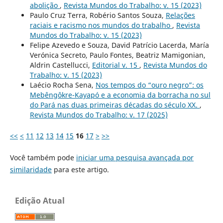
abolição
,
Revista Mundos do Trabalho: v. 15 (2023)
Paulo Cruz Terra, Robério Santos Souza,
Relações
raciais e racismo nos mundos do trabalho
,
Revista
Mundos do Trabalho: v. 15 (2023)
Felipe Azevedo e Souza, David Patrício Lacerda, María
Verónica Secreto, Paulo Fontes, Beatriz Mamigonian,
Aldrin Castellucci,
Editorial v. 15
,
Revista Mundos do
Trabalho: v. 15 (2023)
Laécio Rocha Sena,
Nos tempos do “ouro negro”: os
Mebêngôkre-Kayapó e a economia da borracha no sul
do Pará nas duas primeiras décadas do século XX.
,
Revista Mundos do Trabalho: v. 17 (2025)
<<
<
11
12
13
14
15
16
17
>
>>
Você também pode
iniciar uma pesquisa avançada por
similaridade
para este artigo.
Edição Atual