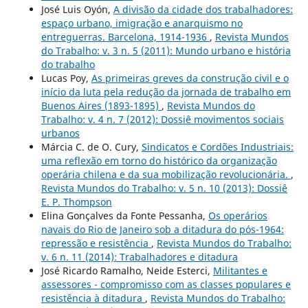
José Luis Oyón,
A divisão da cidade dos trabalhadores:
espaço urbano, imigração e anarquismo no
entreguerras. Barcelona, 1914-1936
,
Revista Mundos
do Trabalho: v. 3 n. 5 (2011): Mundo urbano e história
do trabalho
Lucas Poy,
As primeiras greves da construção civil e o
início da luta pela redução da jornada de trabalho em
Buenos Aires (1893-1895)
,
Revista Mundos do
Trabalho: v. 4 n. 7 (2012): Dossiê movimentos sociais
urbanos
Márcia C. de O. Cury,
Sindicatos e Cordões Industriais:
uma reflexão em torno do histórico da organização
operária chilena e da sua mobilização revolucionária.
,
Revista Mundos do Trabalho: v. 5 n. 10 (2013): Dossiê
E. P. Thompson
Elina Gonçalves da Fonte Pessanha,
Os operários
navais do Rio de Janeiro sob a ditadura do pós-1964:
repressão e resistência
,
Revista Mundos do Trabalho:
v. 6 n. 11 (2014): Trabalhadores e ditadura
José Ricardo Ramalho, Neide Esterci,
Militantes e
assessores - compromisso com as classes populares e
resistência à ditadura
,
Revista Mundos do Trabalho: