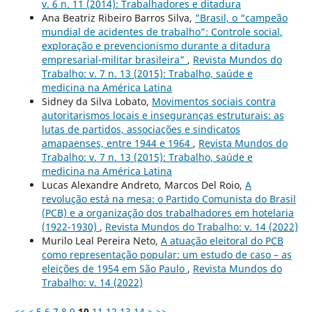
v. 6 n. 11 (2014): Trabalhadores e ditadura
Ana Beatriz Ribeiro Barros Silva,
"Brasil, o “campeão
mundial de acidentes de trabalho”: Controle social,
exploração e prevencionismo durante a ditadura
empresarial-militar brasileira"
,
Revista Mundos do
Trabalho: v. 7 n. 13 (2015): Trabalho, saúde e
medicina na América Latina
Sidney da Silva Lobato,
Movimentos sociais contra
autoritarismos locais e inseguranças estruturais: as
lutas de partidos, associações e sindicatos
amapaenses, entre 1944 e 1964
,
Revista Mundos do
Trabalho: v. 7 n. 13 (2015): Trabalho, saúde e
medicina na América Latina
Lucas Alexandre Andreto, Marcos Del Roio,
A
revolução está na mesa: o Partido Comunista do Brasil
(PCB) e a organização dos trabalhadores em hotelaria
(1922-1930)
,
Revista Mundos do Trabalho: v. 14 (2022)
Murilo Leal Pereira Neto,
A atuação eleitoral do PCB
como representação popular: um estudo de caso – as
eleições de 1954 em São Paulo
,
Revista Mundos do
Trabalho: v. 14 (2022)
<<
<
5
6
7
8
9
10
11
12
13
14
>
>>