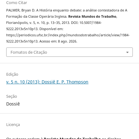
Como Citar
PALMER, Bryan D. A História enquanto debate: a análise contestadora de A
Formação da Classe Operária Inglesa.
Revista Mundos do Trabalho
,
Florianópolis, v. 5, n. 10, p. 13–35, 2013. DOI: 10.5007/1984-
9222.2013v5n10p13. Disponível em:
https://periodicos.ufsc.br/index.php/mundosdotrabalho/article/view/1984-
9222.2013v5n10p13. Acesso em: 8 ago. 2026.
Fomatos de Citação
Edição
v. 5 n. 10 (2013): Dossiê E. P. Thompson
Seção
Dossiê
Licença
Os autores cedem à
Revista Mundos do Trabalho
os direitos