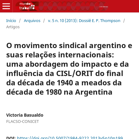
Início
/
Arquivos
/
v. 5 n. 10 (2013): Dossiê E. P. Thompson
/
Artigos
O movimento sindical argentino e
suas relações internacionais:
uma abordagem do impacto e da
influência da CISL/ORIT do final
da década de 1940 a meados da
década de 1980 na Argentina
Victoria Basualdo
FLACSO-CONICET
DOI:
https://doi.org/10.5007/1984-9222.2013v5n10p199