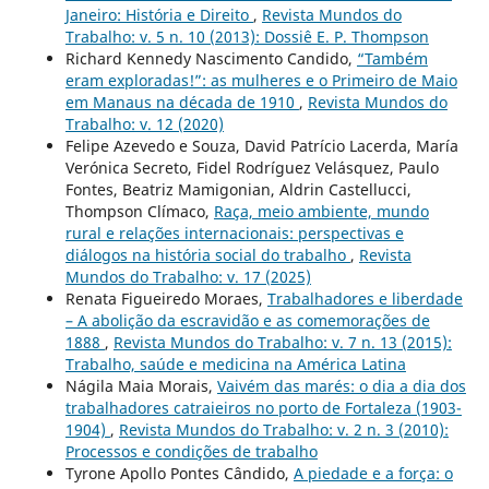
Janeiro: História e Direito
,
Revista Mundos do
Trabalho: v. 5 n. 10 (2013): Dossiê E. P. Thompson
Richard Kennedy Nascimento Candido,
“Também
eram exploradas!”: as mulheres e o Primeiro de Maio
em Manaus na década de 1910
,
Revista Mundos do
Trabalho: v. 12 (2020)
Felipe Azevedo e Souza, David Patrício Lacerda, María
Verónica Secreto, Fidel Rodríguez Velásquez, Paulo
Fontes, Beatriz Mamigonian, Aldrin Castellucci,
Thompson Clímaco,
Raça, meio ambiente, mundo
rural e relações internacionais: perspectivas e
diálogos na história social do trabalho
,
Revista
Mundos do Trabalho: v. 17 (2025)
Renata Figueiredo Moraes,
Trabalhadores e liberdade
– A abolição da escravidão e as comemorações de
1888
,
Revista Mundos do Trabalho: v. 7 n. 13 (2015):
Trabalho, saúde e medicina na América Latina
Nágila Maia Morais,
Vaivém das marés: o dia a dia dos
trabalhadores catraieiros no porto de Fortaleza (1903-
1904)
,
Revista Mundos do Trabalho: v. 2 n. 3 (2010):
Processos e condições de trabalho
Tyrone Apollo Pontes Cândido,
A piedade e a força: o