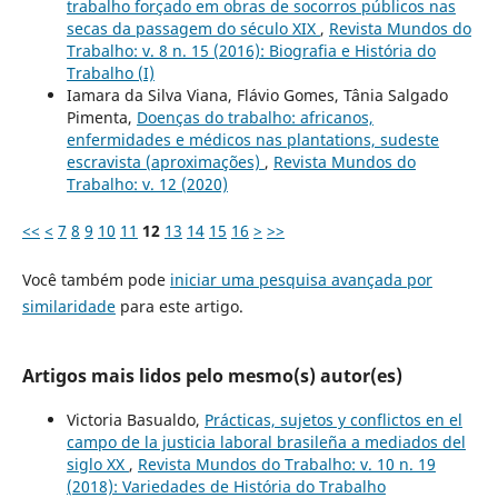
trabalho forçado em obras de socorros públicos nas
secas da passagem do século XIX
,
Revista Mundos do
Trabalho: v. 8 n. 15 (2016): Biografia e História do
Trabalho (I)
Iamara da Silva Viana, Flávio Gomes, Tânia Salgado
Pimenta,
Doenças do trabalho: africanos,
enfermidades e médicos nas plantations, sudeste
escravista (aproximações)
,
Revista Mundos do
Trabalho: v. 12 (2020)
<<
<
7
8
9
10
11
12
13
14
15
16
>
>>
Você também pode
iniciar uma pesquisa avançada por
similaridade
para este artigo.
Artigos mais lidos pelo mesmo(s) autor(es)
Victoria Basualdo,
Prácticas, sujetos y conflictos en el
campo de la justicia laboral brasileña a mediados del
siglo XX
,
Revista Mundos do Trabalho: v. 10 n. 19
(2018): Variedades de História do Trabalho