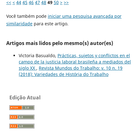
<<
<
44
45
46
47
48
49
50
>
>>
Você também pode
iniciar uma pesquisa avançada por
similaridade
para este artigo.
Artigos mais lidos pelo mesmo(s) autor(es)
Victoria Basualdo,
Prácticas, sujetos y conflictos en el
campo de la justicia laboral brasileña a mediados del
siglo XX
,
Revista Mundos do Trabalho: v. 10 n. 19
(2018): Variedades de História do Trabalho
Edição Atual