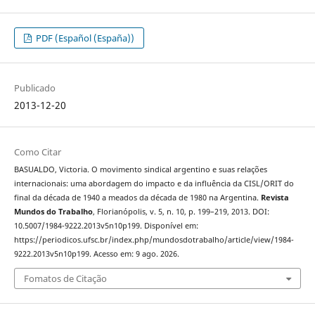
PDF (Español (España))
Publicado
2013-12-20
Como Citar
BASUALDO, Victoria. O movimento sindical argentino e suas relações
internacionais: uma abordagem do impacto e da influência da CISL/ORIT do
final da década de 1940 a meados da década de 1980 na Argentina.
Revista
Mundos do Trabalho
, Florianópolis, v. 5, n. 10, p. 199–219, 2013. DOI:
10.5007/1984-9222.2013v5n10p199. Disponível em:
https://periodicos.ufsc.br/index.php/mundosdotrabalho/article/view/1984-
9222.2013v5n10p199. Acesso em: 9 ago. 2026.
Fomatos de Citação