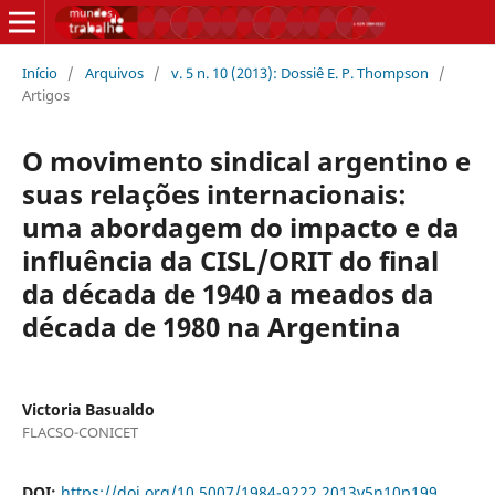
Início
/
Arquivos
/
v. 5 n. 10 (2013): Dossiê E. P. Thompson
/
Artigos
O movimento sindical argentino e
suas relações internacionais:
uma abordagem do impacto e da
influência da CISL/ORIT do final
da década de 1940 a meados da
década de 1980 na Argentina
Victoria Basualdo
FLACSO-CONICET
DOI:
https://doi.org/10.5007/1984-9222.2013v5n10p199