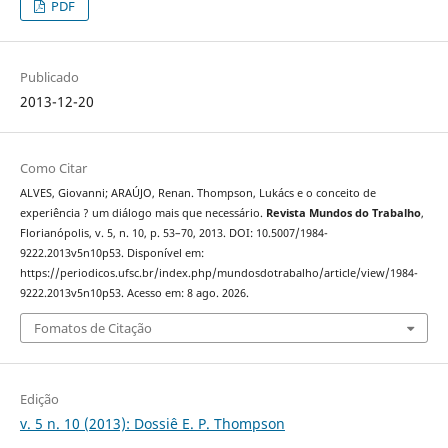
PDF
Publicado
2013-12-20
Como Citar
ALVES, Giovanni; ARAÚJO, Renan. Thompson, Lukács e o conceito de
experiência ? um diálogo mais que necessário.
Revista Mundos do Trabalho
,
Florianópolis, v. 5, n. 10, p. 53–70, 2013. DOI: 10.5007/1984-
9222.2013v5n10p53. Disponível em:
https://periodicos.ufsc.br/index.php/mundosdotrabalho/article/view/1984-
9222.2013v5n10p53. Acesso em: 8 ago. 2026.
Fomatos de Citação
Edição
v. 5 n. 10 (2013): Dossiê E. P. Thompson