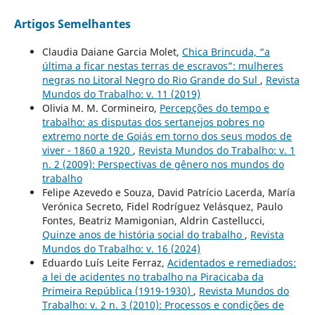
Artigos Semelhantes
Claudia Daiane Garcia Molet,
Chica Brincuda, “a
última a ficar nestas terras de escravos”: mulheres
negras no Litoral Negro do Rio Grande do Sul
,
Revista
Mundos do Trabalho: v. 11 (2019)
Olivia M. M. Cormineiro,
Percepções do tempo e
trabalho: as disputas dos sertanejos pobres no
extremo norte de Goiás em torno dos seus modos de
viver - 1860 a 1920
,
Revista Mundos do Trabalho: v. 1
n. 2 (2009): Perspectivas de gênero nos mundos do
trabalho
Felipe Azevedo e Souza, David Patrício Lacerda, María
Verónica Secreto, Fidel Rodríguez Velásquez, Paulo
Fontes, Beatriz Mamigonian, Aldrin Castellucci,
Quinze anos de história social do trabalho
,
Revista
Mundos do Trabalho: v. 16 (2024)
Eduardo Luís Leite Ferraz,
Acidentados e remediados:
a lei de acidentes no trabalho na Piracicaba da
Primeira República (1919-1930)
,
Revista Mundos do
Trabalho: v. 2 n. 3 (2010): Processos e condições de