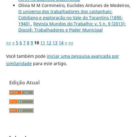
Olivia M M Cormineiro, Euclides Antunes de Medeiros,
O universo dos trabalhadores dos castanhais:
Cotidiano e exploração no Vale do Tocantins (1890-
1940)
,
Revista Mundos do Trabalho: v. 5 n. 9 (2013):
Dossiê: Trabalhadores e Poder Municipal
<<
<
5
6
7
8
9
10
11
12
13
14
>
>>
Você também pode
iniciar uma pesquisa avançada por
similaridade
para este artigo.
Edição Atual