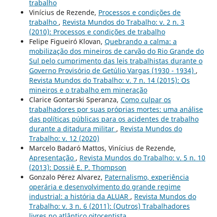
trabalho
Vinícius de Rezende,
Processos e condições de
trabalho
,
Revista Mundos do Trabalho: v. 2 n. 3
(2010): Processos e condições de trabalho
Felipe Figueiró Klovan,
Quebrando a calma: a
mobilização dos mineiros de carvão do Rio Grande do
Sul pelo cumprimento das leis trabalhistas durante o
Governo Provisório de Getúlio Vargas (1930 - 1934)
,
Revista Mundos do Trabalho: v. 7 n. 14 (2015): Os
mineiros e o trabalho em mineração
Clarice Gontarski Speranza,
Como culpar os
trabalhadores por suas próprias mortes: uma análise
das políticas públicas para os acidentes de trabalho
durante a ditadura militar
,
Revista Mundos do
Trabalho: v. 12 (2020)
Marcelo Badaró Mattos, Vinícius de Rezende,
Apresentação
,
Revista Mundos do Trabalho: v. 5 n. 10
(2013): Dossiê E. P. Thompson
Gonzalo Pérez Alvarez,
Paternalismo, experiência
operária e desenvolvimento do grande regime
industrial: a história da ALUAR
,
Revista Mundos do
Trabalho: v. 3 n. 6 (2011): (Outros) Trabalhadores
livres no atlântico oitocentista