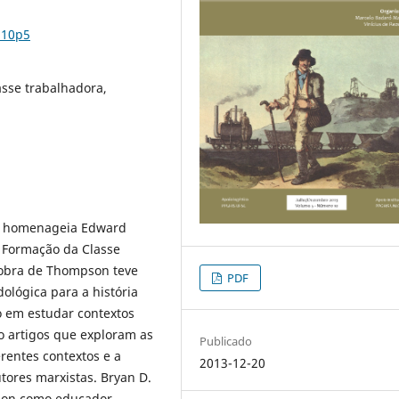
n10p5
asse trabalhadora,
homenageia Edward
 Formação da Classe
 obra de Thompson teve
PDF
ológica para a história
 em estudar contextos
ro artigos que exploram as
Publicado
erentes contextos e a
2013-12-20
tores marxistas. Bryan D.
pson como educador