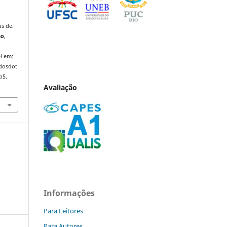
s de.
ho
,
l em:
ndosdot
p5.
Avaliação
Informações
Para Leitores
Para Autores