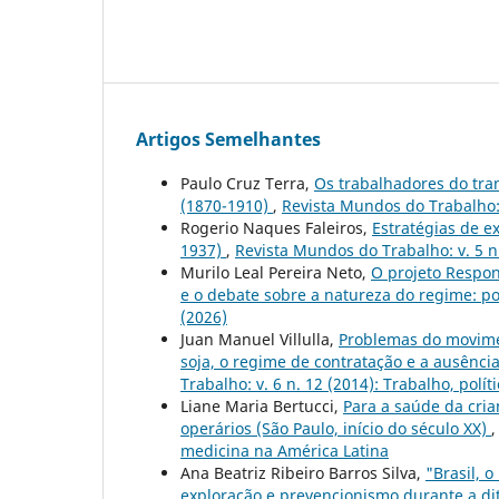
Artigos Semelhantes
Paulo Cruz Terra,
Os trabalhadores do tran
(1870-1910)
,
Revista Mundos do Trabalho: 
Rogerio Naques Faleiros,
Estratégias de e
1937)
,
Revista Mundos do Trabalho: v. 5 n
Murilo Leal Pereira Neto,
O projeto Respon
e o debate sobre a natureza do regime: p
(2026)
Juan Manuel Villulla,
Problemas do movimen
soja, o regime de contratação e a ausência
Trabalho: v. 6 n. 12 (2014): Trabalho, polí
Liane Maria Bertucci,
Para a saúde da cria
operários (São Paulo, início do século XX)
medicina na América Latina
Ana Beatriz Ribeiro Barros Silva,
"Brasil, 
exploração e prevencionismo durante a dit