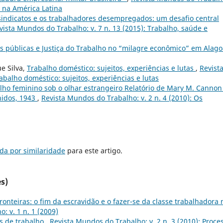
a na América Latina
 sindicatos e os trabalhadores desempregados: um desafio central
vista Mundos do Trabalho: v. 7 n. 13 (2015): Trabalho, saúde e
s públicas e Justiça do Trabalho no “milagre econômico” em Alag
e Silva,
Trabalho doméstico: sujeitos, experiências e lutas
,
Revist
abalho doméstico: sujeitos, experiências e lutas
lho feminino sob o olhar estrangeiro Relatório de Mary M. Cannon
nidos, 1943
,
Revista Mundos do Trabalho: v. 2 n. 4 (2010): Os
da por similaridade
para este artigo.
s)
fronteiras: o fim da escravidão e o fazer-se da classe trabalhadora 
: v. 1 n. 1 (2009)
s de trabalho
,
Revista Mundos do Trabalho: v. 2 n. 3 (2010): Proce