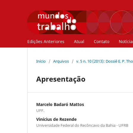
Edições Anteriores
Atual
Contato
Notícia
Início
/
Arquivos
/
v. 5 n. 10 (2013): Dossiê E. P. 
Apresentação
Marcelo Badaró Mattos
UFF.
Vinícius de Rezende
Universidade Federal do Recôncavo da Bahia - UFRB