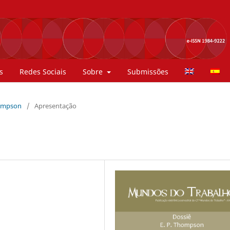
s
Redes Sociais
Sobre
Submissões
Thompson
/
Apresentação