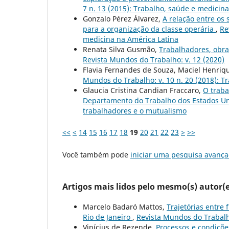
7 n. 13 (2015): Trabalho, saúde e medicin
Gonzalo Pérez Álvarez,
A relação entre os
para a organização da classe operária
,
Re
medicina na América Latina
Renata Silva Gusmão,
Trabalhadores, obra
Revista Mundos do Trabalho: v. 12 (2020)
Flavia Fernandes de Souza, Maciel Henriqu
Mundos do Trabalho: v. 10 n. 20 (2018): Tr
Glaucia Cristina Candian Fraccaro,
O traba
Departamento do Trabalho dos Estados U
trabalhadores e o mutualismo
<<
<
14
15
16
17
18
19
20
21
22
23
>
>>
Você também pode
iniciar uma pesquisa avança
Artigos mais lidos pelo mesmo(s) autor(e
Marcelo Badaró Mattos,
Trajetórias entre 
Rio de Janeiro
,
Revista Mundos do Trabalho
Vinícius de Rezende,
Processos e condiçõe