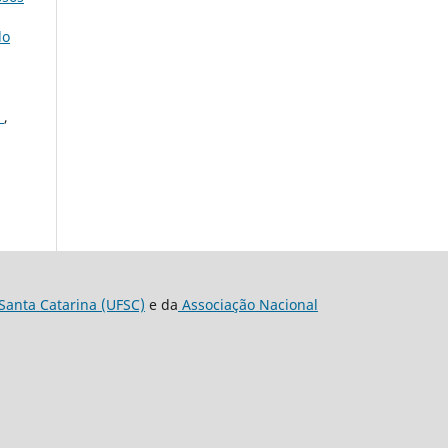
do
)
,
Santa Catarina (UFSC)
e da
Associação Nacional