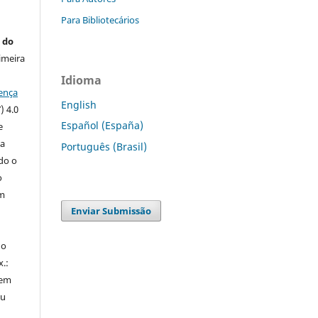
Para Bibliotecários
 do
imeira
Idioma
ença
English
) 4.0
Español (España)
e
 a
Português (Brasil)
ndo o
o
m
Enviar Submissão
do
x.:
 em
ou