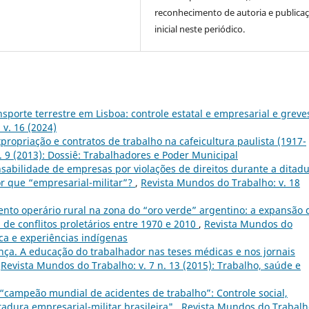
reconhecimento de autoria e publica
inicial neste periódico.
sporte terrestre em Lisboa: controle estatal e empresarial e greve
v. 16 (2024)
xpropriação e contratos de trabalho na cafeicultura paulista (1917-
. 9 (2013): Dossiê: Trabalhadores e Poder Municipal
sabilidade de empresas por violações de direitos durante a ditad
or que “empresarial-militar”?
,
Revista Mundos do Trabalho: v. 18
to operário rural na zona do “oro verde” argentino: a expansão 
 de conflitos proletários entre 1970 e 2010
,
Revista Mundos do
tica e experiências indígenas
nça. A educação do trabalhador nas teses médicas e nos jornais
,
Revista Mundos do Trabalho: v. 7 n. 13 (2015): Trabalho, saúde e
o “campeão mundial de acidentes de trabalho”: Controle social,
adura empresarial-militar brasileira"
,
Revista Mundos do Trabalho