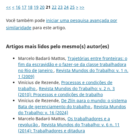
<<
<
16
17
18
19
20
21
22
23
24
25
>
>>
Você também pode
iniciar uma pesquisa avançada por
similaridade
para este artigo.
Artigos mais lidos pelo mesmo(s) autor(es)
Marcelo Badaró Mattos,
Trajetórias entre fronteiras: o
fim da escravidão e o fazer-se da classe trabalhadora
no Rio de Janeiro
,
Revista Mundos do Trabalho: v. 1 n.
1 (2009)
Vinícius de Rezende,
Processos e condições de
trabalho
,
Revista Mundos do Trabalho: v. 2 n. 3
(2010): Processos e condições de trabalho
Vinícius de Rezende,
De Zlín para o mundo: o sistema
Bata de gerenciamento do trabalho
,
Revista Mundos
do Trabalho: v. 16 (2024)
Marcelo Badaró Mattos,
Os trabalhadores e a
revolução
,
Revista Mundos do Trabalho: v. 6 n. 11
(2014): Trabalhadores e ditadura