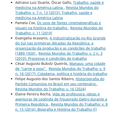
Adriano Luiz Duarte, Óscar Gallo,
Trabalho, saúde e
medicina na América Latina
,
Revista Mundos do
Trabalho: v. 7 n. 13 (2015): Trabalho, saúde e
medicina na América Latina
Pamela Cox,
Os usos de fontes cinematográficas e
visuais na história do trabalho
,
Revista Mundos do
Trabalho: v. 11 (2019)
Evangelia Aravanis,
A industrialização no Rio Grande
do Sul nas primeiras décadas da República: a
organização da produção e as condições de trabalho
(1889-1920)
,
Revista Mundos do Trabalho: v. 2 n. 3
(2010): Processos e condições de trabalho
César Augusto Bubolz Queirós,
Manaus: uma cidade
de "carne e osso"
,
Revista Mundos do Trabalho: v. 9
n. 18 (2017): Cidadania, política e história do trabalho
Felipe Augusto dos Santos Ribeiro,
Historiografia do
Partido Comunista no Brasil em seu centenário
,
Revista Mundos do Trabalho: v. 16 (2024)
Elaine Pereira Rocha,
Vida de professora: ideias e
aventuras de Leolinda de Figueiredo Daltro durante a
Primeira República
,
Revista Mundos do Trabalho: v. 8
n. 15 (2016): Biografia e História do Trabalho (I)