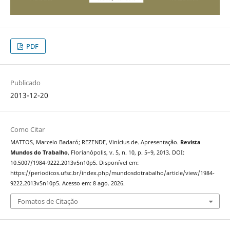
PDF
Publicado
2013-12-20
Como Citar
MATTOS, Marcelo Badaró; REZENDE, Vinícius de. Apresentação.
Revista
Mundos do Trabalho
, Florianópolis, v. 5, n. 10, p. 5–9, 2013. DOI:
10.5007/1984-9222.2013v5n10p5. Disponível em:
https://periodicos.ufsc.br/index.php/mundosdotrabalho/article/view/1984-
9222.2013v5n10p5. Acesso em: 8 ago. 2026.
Fomatos de Citação