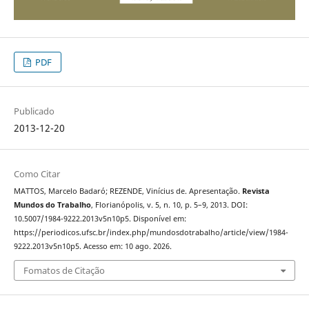
PDF
Publicado
2013-12-20
Como Citar
MATTOS, Marcelo Badaró; REZENDE, Vinícius de. Apresentação.
Revista
Mundos do Trabalho
, Florianópolis, v. 5, n. 10, p. 5–9, 2013. DOI:
10.5007/1984-9222.2013v5n10p5. Disponível em:
https://periodicos.ufsc.br/index.php/mundosdotrabalho/article/view/1984-
9222.2013v5n10p5. Acesso em: 10 ago. 2026.
Fomatos de Citação