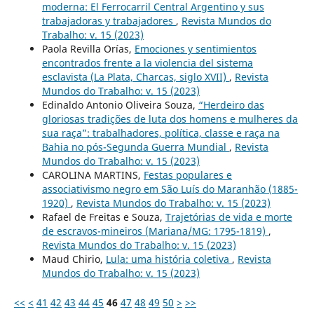
moderna: El Ferrocarril Central Argentino y sus
trabajadoras y trabajadores
,
Revista Mundos do
Trabalho: v. 15 (2023)
Paola Revilla Orías,
Emociones y sentimientos
encontrados frente a la violencia del sistema
esclavista (La Plata, Charcas, siglo XVII)
,
Revista
Mundos do Trabalho: v. 15 (2023)
Edinaldo Antonio Oliveira Souza,
“Herdeiro das
gloriosas tradições de luta dos homens e mulheres da
sua raça”: trabalhadores, política, classe e raça na
Bahia no pós-Segunda Guerra Mundial
,
Revista
Mundos do Trabalho: v. 15 (2023)
CAROLINA MARTINS,
Festas populares e
associativismo negro em São Luís do Maranhão (1885-
1920)
,
Revista Mundos do Trabalho: v. 15 (2023)
Rafael de Freitas e Souza,
Trajetórias de vida e morte
de escravos-mineiros (Mariana/MG: 1795-1819)
,
Revista Mundos do Trabalho: v. 15 (2023)
Maud Chirio,
Lula: uma história coletiva
,
Revista
Mundos do Trabalho: v. 15 (2023)
<<
<
41
42
43
44
45
46
47
48
49
50
>
>>