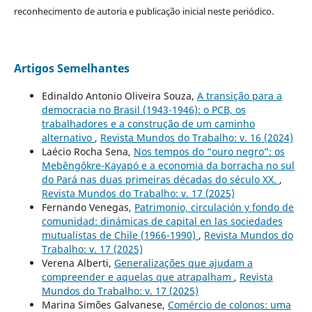
reconhecimento de autoria e publicação inicial neste periódico.
Artigos Semelhantes
Edinaldo Antonio Oliveira Souza,
A transição para a
democracia no Brasil (1943-1946): o PCB, os
trabalhadores e a construção de um caminho
alternativo
,
Revista Mundos do Trabalho: v. 16 (2024)
Laécio Rocha Sena,
Nos tempos do “ouro negro”: os
Mebêngôkre-Kayapó e a economia da borracha no sul
do Pará nas duas primeiras décadas do século XX.
,
Revista Mundos do Trabalho: v. 17 (2025)
Fernando Venegas,
Patrimonio, circulación y fondo de
comunidad: dinámicas de capital en las sociedades
mutualistas de Chile (1966-1990)
,
Revista Mundos do
Trabalho: v. 17 (2025)
Verena Alberti,
Generalizações que ajudam a
compreender e aquelas que atrapalham
,
Revista
Mundos do Trabalho: v. 17 (2025)
Marina Simões Galvanese,
Comércio de colonos: uma