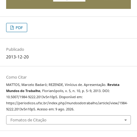
PDF
Publicado
2013-12-20
Como Citar
MATTOS, Marcelo Badaró; REZENDE, Vinícius de. Apresentação.
Revista
Mundos do Trabalho
, Florianópolis, v. 5, n. 10, p. 5–9, 2013. DOI:
10.5007/1984-9222.2013v5n10p5. Disponível em:
https://periodicos.ufsc.br/index.php/mundosdotrabalho/article/view/1984-
9222.2013v5n10p5. Acesso em: 9 ago. 2026.
Fomatos de Citação