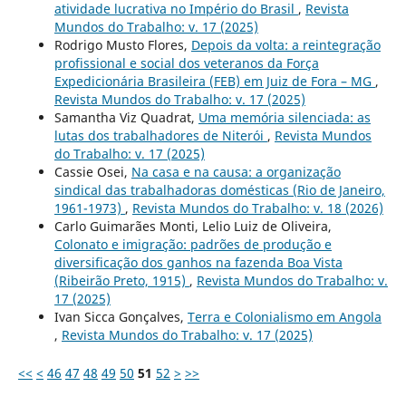
atividade lucrativa no Império do Brasil
,
Revista
Mundos do Trabalho: v. 17 (2025)
Rodrigo Musto Flores,
Depois da volta: a reintegração
profissional e social dos veteranos da Força
Expedicionária Brasileira (FEB) em Juiz de Fora – MG
,
Revista Mundos do Trabalho: v. 17 (2025)
Samantha Viz Quadrat,
Uma memória silenciada: as
lutas dos trabalhadores de Niterói
,
Revista Mundos
do Trabalho: v. 17 (2025)
Cassie Osei,
Na casa e na causa: a organização
sindical das trabalhadoras domésticas (Rio de Janeiro,
1961-1973)
,
Revista Mundos do Trabalho: v. 18 (2026)
Carlo Guimarães Monti, Lelio Luiz de Oliveira,
Colonato e imigração: padrões de produção e
diversificação dos ganhos na fazenda Boa Vista
(Ribeirão Preto, 1915)
,
Revista Mundos do Trabalho: v.
17 (2025)
Ivan Sicca Gonçalves,
Terra e Colonialismo em Angola
,
Revista Mundos do Trabalho: v. 17 (2025)
<<
<
46
47
48
49
50
51
52
>
>>