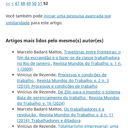
<<
<
47
48
49
50
51
52
Você também pode
iniciar uma pesquisa avançada por
similaridade
para este artigo.
Artigos mais lidos pelo mesmo(s) autor(es)
Marcelo Badaró Mattos,
Trajetórias entre fronteiras: o
fim da escravidão e o fazer-se da classe trabalhadora
no Rio de Janeiro
,
Revista Mundos do Trabalho: v. 1 n.
1 (2009)
Vinícius de Rezende,
Processos e condições de
trabalho
,
Revista Mundos do Trabalho: v. 2 n. 3
(2010): Processos e condições de trabalho
Vinícius de Rezende,
De Zlín para o mundo: o sistema
Bata de gerenciamento do trabalho
,
Revista Mundos
do Trabalho: v. 16 (2024)
Marcelo Badaró Mattos,
Os trabalhadores e a
revolução
,
Revista Mundos do Trabalho: v. 6 n. 11
(2014): Trabalhadores e ditadura
Vinícius de Rezende,
Totalitarismo empresarial: uma