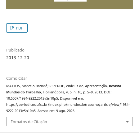
PDF
Publicado
2013-12-20
Como Citar
MATTOS, Marcelo Badaró; REZENDE, Vinícius de. Apresentação.
Revista
Mundos do Trabalho
, Florianópolis, v. 5, n. 10, p. 5–9, 2013. DOI:
10.5007/1984-9222.2013v5n10p5. Disponível em:
https://periodicos.ufsc.br/index.php/mundosdotrabalho/article/view/1984-
9222.2013v5n10p5. Acesso em: 9 ago. 2026.
Fomatos de Citação