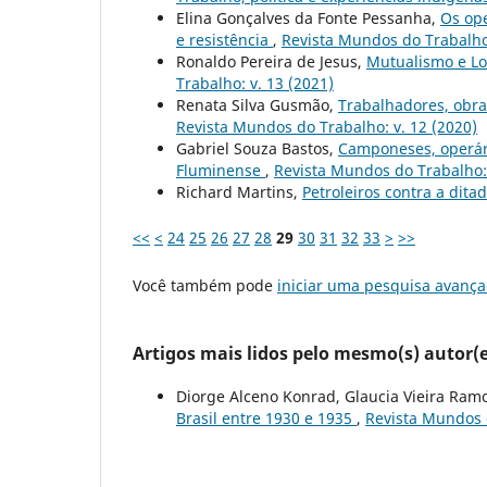
Elina Gonçalves da Fonte Pessanha,
Os ope
e resistência
,
Revista Mundos do Trabalho:
Ronaldo Pereira de Jesus,
Mutualismo e Lot
Trabalho: v. 13 (2021)
Renata Silva Gusmão,
Trabalhadores, obra
Revista Mundos do Trabalho: v. 12 (2020)
Gabriel Souza Bastos,
Camponeses, operári
Fluminense
,
Revista Mundos do Trabalho: 
Richard Martins,
Petroleiros contra a dita
<<
<
24
25
26
27
28
29
30
31
32
33
>
>>
Você também pode
iniciar uma pesquisa avança
Artigos mais lidos pelo mesmo(s) autor(e
Diorge Alceno Konrad, Glaucia Vieira Ram
Brasil entre 1930 e 1935
,
Revista Mundos d