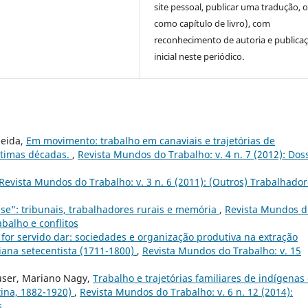
site pessoal, publicar uma tradução, 
como capítulo de livro), com
reconhecimento de autoria e publica
inicial neste periódico.
meida,
Em movimento: trabalho em canaviais e trajetórias de
ltimas décadas.
,
Revista Mundos do Trabalho: v. 4 n. 7 (2012): Dos
Revista Mundos do Trabalho: v. 3 n. 6 (2011): (Outros) Trabalhado
asse”: tribunais, trabalhadores rurais e memória
,
Revista Mundos d
abalho e conflitos
for servido dar: sociedades e organização produtiva na extração
ana setecentista (1711-1800)
,
Revista Mundos do Trabalho: v. 15
auser, Mariano Nagy,
Trabalho e trajetórias familiares de indígenas
tina, 1882-1920)
,
Revista Mundos do Trabalho: v. 6 n. 12 (2014):
s