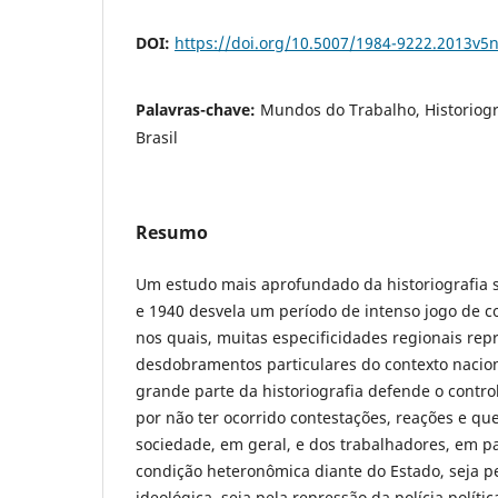
DOI:
https://doi.org/10.5007/1984-9222.2013v5
Palavras-chave:
Mundos do Trabalho, Historiogr
Brasil
Resumo
Um estudo mais aprofundado da historiografia 
e 1940 desvela um período de intenso jogo de c
nos quais, muitas especificidades regionais re
desdobramentos particulares do contexto nacion
grande parte da historiografia defende o contro
por não ter ocorrido contestações, reações e q
sociedade, em geral, e dos trabalhadores, em pa
condição heteronômica diante do Estado, seja p
ideológica, seja pela repressão da polícia polític