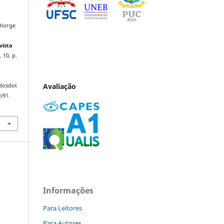
Diorge
vista
. 10, p.
Avaliação
ndosdot
p91.
Informações
Para Leitores
Para Autores