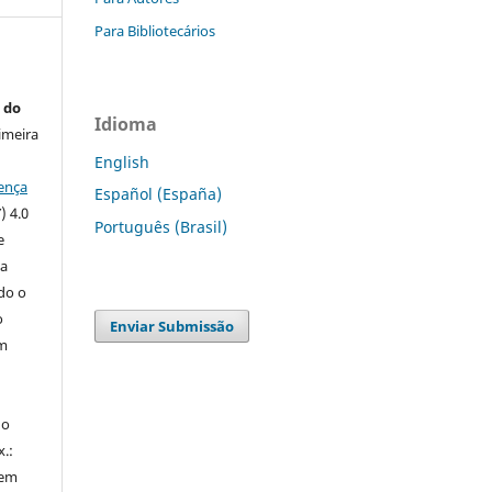
Para Bibliotecários
 do
Idioma
imeira
English
ença
Español (España)
) 4.0
Português (Brasil)
e
 a
ndo o
o
Enviar Submissão
m
do
x.:
 em