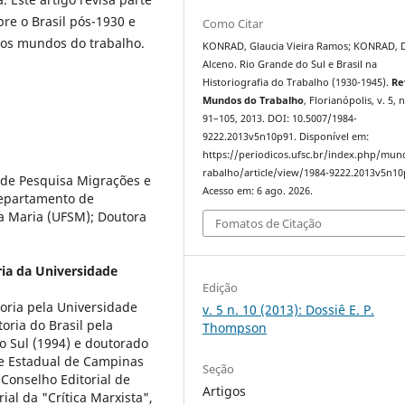
bre o Brasil pós-1930 e
Como Citar
 os mundos do trabalho.
KONRAD, Glaucia Vieira Ramos; KONRAD, 
Alceno. Rio Grande do Sul e Brasil na
Historiografia do Trabalho (1930-1945).
Re
Mundos do Trabalho
, Florianópolis, v. 5, n
91–105, 2013. DOI: 10.5007/1984-
9222.2013v5n10p91. Disponível em:
https://periodicos.ufsc.br/index.php/mu
rabalho/article/view/1984-9222.2013v5n10
 de Pesquisa Migrações e
Acesso em: 6 ago. 2026.
Departamento de
a Maria (UFSM); Doutora
Fomatos de Citação
ia da Universidade
Edição
oria pela Universidade
v. 5 n. 10 (2013): Dossiê E. P.
oria do Brasil pela
Thompson
do Sul (1994) e doutorado
de Estadual de Campinas
Seção
Conselho Editorial de
Artigos
ial da "Crítica Marxista",