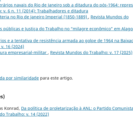
rários navais do Rio de Janeiro sob a ditadura do pós-1964: repre
 v. 6 n. 11 (2014): Trabalhadores e ditadura
eria no Rio de Janeiro Imperial (1850-1889)
,
Revista Mundos do
s públicas e Justiça do Trabalho no “milagre econômico” em Alag
os e a tentativa de resistência armada ao golpe de 1964 na Baixa
v. 16 (2024)
dura empresarial-militar
,
Revista Mundos do Trabalho: v. 17 (2025)
da por similaridade
para este artigo.
s)
os Konrad,
Da política de proletarização à ANL: o Partido Comunist
o Trabalho: v. 14 (2022)