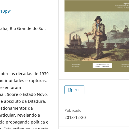
n10p91
afia, Rio Grande do Sul,
sobre as décadas de 1930
ontinuidades e rupturas,
presentaram
PDF
al. Sobre o Estado Novo,
le absoluto da Ditadura,
uestionamentos da
Publicado
rticular, revelando a
2013-12-20
ela propaganda política e
a. Este artigo revisa parte