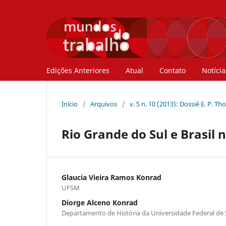
Edições Anteriores
Atual
Contato
Notícia
Início
/
Arquivos
/
v. 5 n. 10 (2013): Dossiê E. P. 
Rio Grande do Sul e Brasil 
Glaucia Vieira Ramos Konrad
UFSM
Diorge Alceno Konrad
Departamento de História da Universidade Federal de