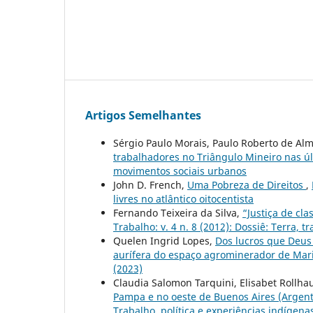
Artigos Semelhantes
Sérgio Paulo Morais, Paulo Roberto de Al
trabalhadores no Triângulo Mineiro nas ú
movimentos sociais urbanos
John D. French,
Uma Pobreza de Direitos
,
livres no atlântico oitocentista
Fernando Teixeira da Silva,
“Justiça de cl
Trabalho: v. 4 n. 8 (2012): Dossiê: Terra, tr
Quelen Ingrid Lopes,
Dos lucros que Deus 
aurífera do espaço agrominerador de Mari
(2023)
Claudia Salomon Tarquini, Elisabet Rollh
Pampa e no oeste de Buenos Aires (Argen
Trabalho, política e experiências indígena