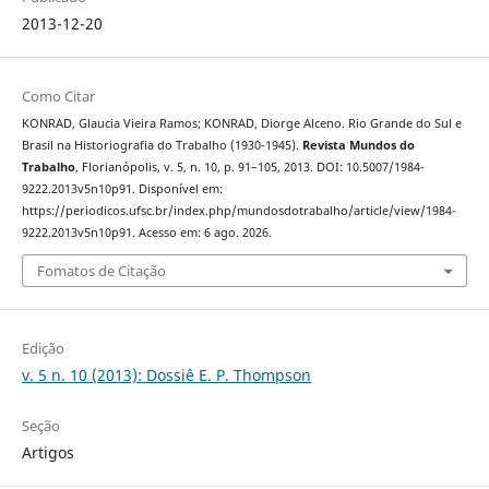
2013-12-20
Como Citar
KONRAD, Glaucia Vieira Ramos; KONRAD, Diorge Alceno. Rio Grande do Sul e
Brasil na Historiografia do Trabalho (1930-1945).
Revista Mundos do
Trabalho
, Florianópolis, v. 5, n. 10, p. 91–105, 2013. DOI: 10.5007/1984-
9222.2013v5n10p91. Disponível em:
https://periodicos.ufsc.br/index.php/mundosdotrabalho/article/view/1984-
9222.2013v5n10p91. Acesso em: 6 ago. 2026.
Fomatos de Citação
Edição
v. 5 n. 10 (2013): Dossiê E. P. Thompson
Seção
Artigos