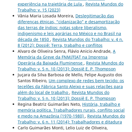
experiência na trajetória de Lula
,
Revista Mundos do
Trabalho: v. 15 (2023)
Vânia Maria Losada Moreira,
Deslegitimação das
diferenças étnicas, “cidanização” e desamortização
das terras de índios: notas sobre liberalismo,
indigenismo e leis agrárias no México e no Brasil na
década de 1850
,
Revista Mundos do Trabalho: v. 4 n.
8 (2012): Dossiê: Terra, trabalho e conflitos
Alvaro de Oliveira Senra, Flávio Anicio Andrade,
A
Memória da Greve da FNM/FIAT na Imprensa
Operária da Baixada Fluminense
,
Revista Mundos do
Trabalho: v. 5 n. 10 (2013): Dossiê E. P. Thompson
Juçara da Silva Barbosa de Mello, Felipe Augusto dos
Santos Ribeiro,
Um complexo de redes bem tecido: os
tecelões da Fábrica Santo Aleixo e suas relações para
além do local de trabalho
,
Revista Mundos do
Trabalho: v. 5 n. 10 (2013): Dossiê E. P. Thompson
Regina Beatriz Guimarães Neto,
História, trabalho e
memória política. Trabalhadores rurais, conflito social
e medo na Amazônia (1970-1980)
,
Revista Mundos do
Trabalho: v. 6 n. 11 (2014): Trabalhadores e ditadura
Carlo Guimarães Monti, Lelio Luiz de Oliveira,