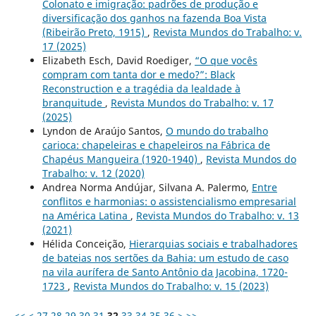
Colonato e imigração: padrões de produção e
diversificação dos ganhos na fazenda Boa Vista
(Ribeirão Preto, 1915)
,
Revista Mundos do Trabalho: v.
17 (2025)
Elizabeth Esch, David Roediger,
“O que vocês
compram com tanta dor e medo?”: Black
Reconstruction e a tragédia da lealdade à
branquitude
,
Revista Mundos do Trabalho: v. 17
(2025)
Lyndon de Araújo Santos,
O mundo do trabalho
carioca: chapeleiras e chapeleiros na Fábrica de
Chapéus Mangueira (1920-1940)
,
Revista Mundos do
Trabalho: v. 12 (2020)
Andrea Norma Andújar, Silvana A. Palermo,
Entre
conflitos e harmonias: o assistencialismo empresarial
na América Latina
,
Revista Mundos do Trabalho: v. 13
(2021)
Hélida Conceição,
Hierarquias sociais e trabalhadores
de bateias nos sertões da Bahia: um estudo de caso
na vila aurífera de Santo Antônio da Jacobina, 1720-
1723
,
Revista Mundos do Trabalho: v. 15 (2023)
<<
<
27
28
29
30
31
32
33
34
35
36
>
>>